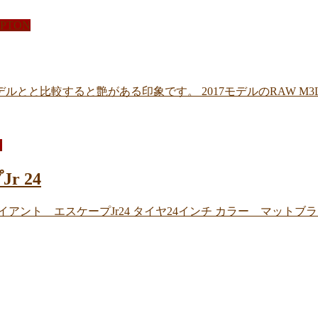
PTON
以前のモデルとと比較すると艶がある印象です。 2017モデルのRAW 
T
 24
ト エスケープJr24 タイヤ24インチ カラー マットブラック、ブ