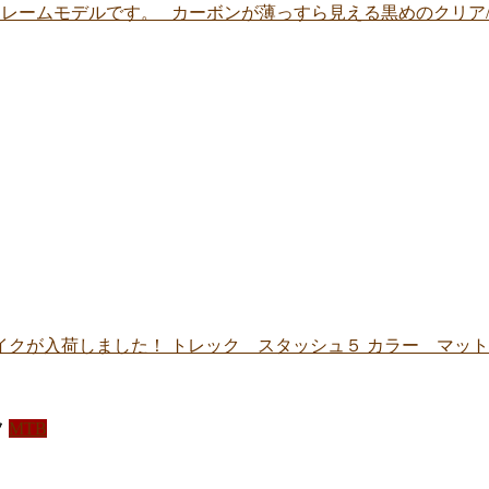
フレームモデルです。 カーボンが薄っすら見える黒めのクリア/
が入荷しました！ トレック スタッシュ５ カラー マットメタ
フ
MTB