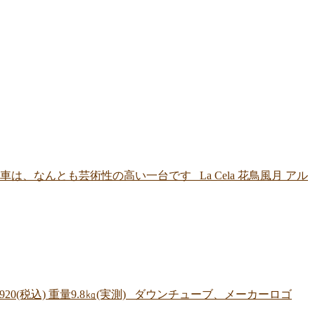
、なんとも芸術性の高い一台です La Cela 花鳥風月 アル
920(税込) 重量9.8㎏(実測) ダウンチューブ、メーカーロゴ