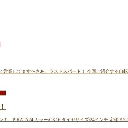
E
営業してます〜さあ、ラストスパート！ 今回ご紹介する自転車は
CHI
荷！
IRATA24 カラー/CK16 タイヤサイズ/24インチ 定価￥52