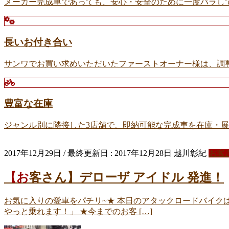
メーカー完成車であっても、安心・安全のために一度バラし
長いお付き合い
サンワでお買い求めいただいたファーストオーナー様は、調
豊富な在庫
ジャンル別に隣接した3店舗で、即納可能な完成車を在庫・
2017年12月29日
/ 最終更新日 :
2017年12月28日
越川彰紀
お客
【お客さん】デローザ アイドル 発進！
お気に入りの愛車をパチリ~★ 本日のアタックロードバイクはコチ
やっと乗れます！」 ★今までのお客 […]