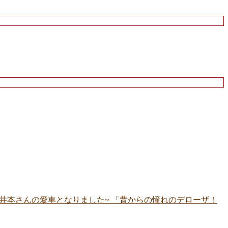
在住の井本さんの愛車となりました~ 「昔からの憧れのデローザ！