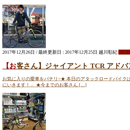
2017年12月26日
/ 最終更新日 :
2017年12月25日
越川彰紀
お客
【お客さん】ジャイアント TCR アド
お気に入りの愛車をパチリ~★ 本日のアタックロードバイクはコ
にいきます！」 ★今までのお客さん […]