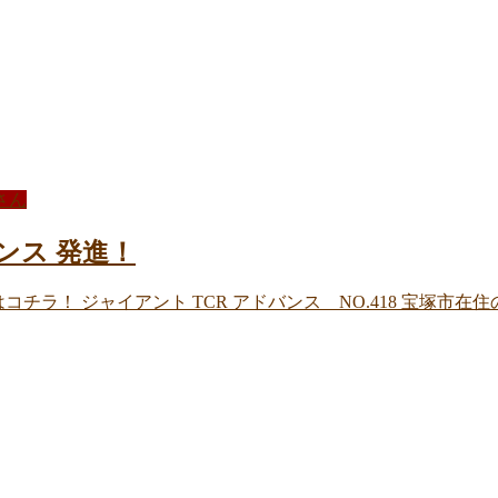
さん
バンス 発進！
チラ！ ジャイアント TCR アドバンス NO.418 宝塚市