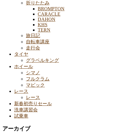
折りたたみ
BROMPTON
CARACLE
DAHON
KHS
TERN
旅日記
自転車講座
走行会
タイヤ
グラベルキング
ホイール
シマノ
フルクラム
マビック
レース
レース
新春初売りセール
洗車講習会
試乗車
アーカイブ