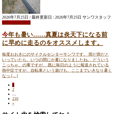
2026年7月25日
/ 最終更新日 :
2026年7月25日
サンワスタッフ
スタッフブログ
今年も暑い……真夏は炎天下になる前
に早めに走るのをオススメします。
毎度おおきにのサイクルセンターサンワです。 雨だ雨だと
いっていたら、いつの間にか夏になりましたね。 どういう
こっちゃ、の事ですが。 既に毎日のように報道されている
熱中症ですが、自転車という遊びも、ここまでいきなり暑く
なっ […]
ペ
1
投
ペ
2
ー
稿
…
ー
ジ
ペ
210
ジ
ナ
»
ー
ジ
ビ