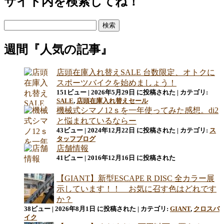
サイト内を検索してね！
ゲ
検
ー
索:
シ
週間『人気の記事』
ョ
ン
店頭在庫入れ替えSALE 台数限定、オトクに
スポーツバイクを始めましょう！
151ビュー
|
2026年5月29日 に投稿された
|
カテゴリ:
SALE
,
店頭在庫入れ替えセール
機械式シマノ12ｓを一年使ってみた感想。di2
と悩まれているならー
43ビュー
|
2024年12月22日 に投稿された
|
カテゴリ:
ス
タッフブログ
店舗情報
41ビュー
|
2016年12月16日 に投稿された
【GIANT】新型ESCAPE R DISC 全カラー展
示しています！！ お気に召す色はどれです
か？
38ビュー
|
2026年8月1日 に投稿された
|
カテゴリ:
GIANT
,
クロスバ
イク