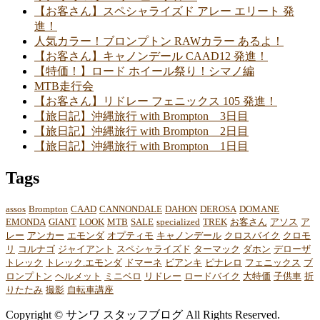
【お客さん】スペシャライズド アレー エリート 発
進！
人気カラー！ブロンプトン RAWカラー あるよ！
【お客さん】キャノンデール CAAD12 発進！
【特価！】ロード ホイール祭り！シマノ編
MTB走行会
【お客さん】リドレー フェニックス 105 発進！
【旅日記】沖縄旅行 with Brompton 3日目
【旅日記】沖縄旅行 with Brompton 2日目
【旅日記】沖縄旅行 with Brompton 1日目
Tags
assos
Brompton
CAAD
CANNONDALE
DAHON
DEROSA
DOMANE
EMONDA
GIANT
LOOK
MTB
SALE
specialized
TREK
お客さん
アソス
ア
レー
アンカー
エモンダ
オプティモ
キャノンデール
クロスバイク
クロモ
リ
コルナゴ
ジャイアント
スペシャライズド
ターマック
ダホン
デローザ
トレック
トレック.エモンダ
ドマーネ
ビアンキ
ピナレロ
フェニックス
ブ
ロンプトン
ヘルメット
ミニベロ
リドレー
ロードバイク
大特価
子供車
折
りたたみ
撮影
自転車講座
Copyright © サンワ スタッフブログ All Rights Reserved.