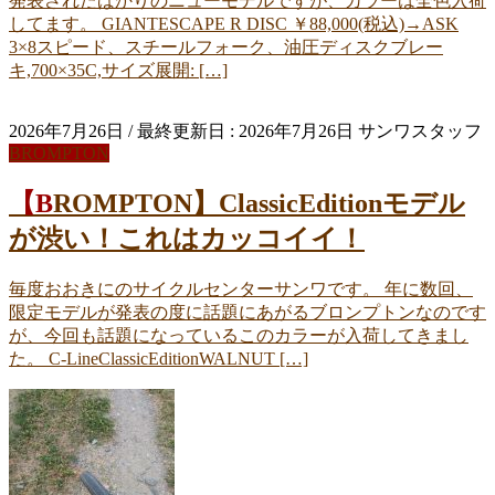
発表されたばかりのニューモデルですが、カラーは全色入荷
してます。 GIANTESCAPE R DISC ￥88,000(税込)→ASK
3×8スピード、スチールフォーク、油圧ディスクブレー
キ,700×35C,サイズ展開: […]
2026年7月26日
/ 最終更新日 :
2026年7月26日
サンワスタッフ
BROMPTON
【BROMPTON】ClassicEditionモデル
が渋い！これはカッコイイ！
毎度おおきにのサイクルセンターサンワです。 年に数回、
限定モデルが発表の度に話題にあがるブロンプトンなのです
が、今回も話題になっているこのカラーが入荷してきまし
た。 C-LineClassicEditionWALNUT […]