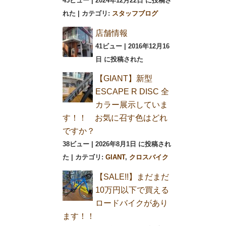
45ビュー
|
2024年12月22日 に投稿さ
れた
|
カテゴリ:
スタッフブログ
店舗情報
41ビュー
|
2016年12月16
日 に投稿された
【GIANT】新型
ESCAPE R DISC 全
カラー展示していま
す！！ お気に召す色はどれ
ですか？
38ビュー
|
2026年8月1日 に投稿され
た
|
カテゴリ:
GIANT
,
クロスバイク
【SALE!!】まだまだ
10万円以下で買える
ロードバイクがあり
ます！！