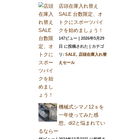
店頭在庫入れ替え
SALE 台数限定、オ
トクにスポーツバイ
クを始めましょう！
147ビュー
|
2026年5月29
日 に投稿された
|
カテゴ
リ:
SALE
,
店頭在庫入れ替
えセール
機械式シマノ12ｓを
一年使ってみた感
想。di2と悩まれてい
るならー