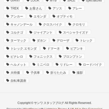
GIANT
LOOK
MTB
SALE
specialized
TREK
お客さん
アソス
アレー
アンカー
エモンダ
オプティモ
キャノンデール
クロスバイク
クロモリ
コルナゴ
ジャイアント
スペシャライズド
ターマック
ダホン
デローザ
トレック
トレック.エモンダ
ドマーネ
ビアンキ
ピナレロ
フェニックス
ブロンプトン
ヘルメット
ミニベロ
リドレー
ロードバイク
大特価
子供車
折りたたみ
撮影
自転車講座
Copyright © サンワ スタッフブログ All Rights Reserved.