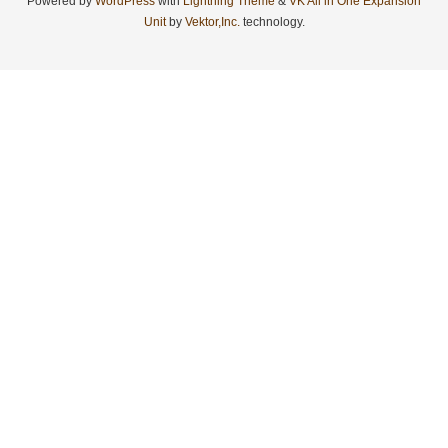
Powered by
WordPress
with
Lightning Theme
&
VK All in One Expansion
Unit
by
Vektor,Inc.
technology.