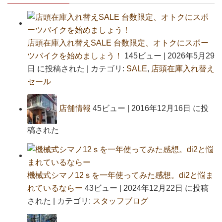
店頭在庫入れ替えSALE 台数限定、オトクにスポー
ツバイクを始めましょう！
145ビュー
|
2026年5月29
日 に投稿された
|
カテゴリ:
SALE
,
店頭在庫入れ替え
セール
店舗情報
45ビュー
|
2016年12月16日 に投
稿された
機械式シマノ12ｓを一年使ってみた感想。di2と悩ま
れているならー
43ビュー
|
2024年12月22日 に投稿
された
|
カテゴリ:
スタッフブログ