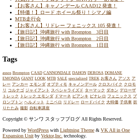
【お客さん】キャノンデール CAAD12 発進！
【特価！】ロード ホイール祭り！シマノ編
MTB走行会
【お客さん】リドレー フェニックス 105 発進！
【旅日記】沖縄旅行 with Brompton 3日目
【旅日記】沖縄旅行 with Brompton 2日目
【旅日記】沖縄旅行 with Brompton 1日目
Tags
assos
Brompton
CAAD
CANNONDALE
DAHON
DEROSA
DOMANE
EMONDA
GIANT
LOOK
MTB
SALE
specialized
TREK
お客さん
アソス
ア
レー
アンカー
エモンダ
オプティモ
キャノンデール
クロスバイク
クロモ
リ
コルナゴ
ジャイアント
スペシャライズド
ターマック
ダホン
デローザ
トレック
トレック.エモンダ
ドマーネ
ビアンキ
ピナレロ
フェニックス
ブ
ロンプトン
ヘルメット
ミニベロ
リドレー
ロードバイク
大特価
子供車
折
りたたみ
撮影
自転車講座
Copyright © サンワ スタッフブログ All Rights Reserved.
Powered by
WordPress
with
Lightning Theme
&
VK All in One
Expansion Unit
by
Vektor,Inc.
technology.