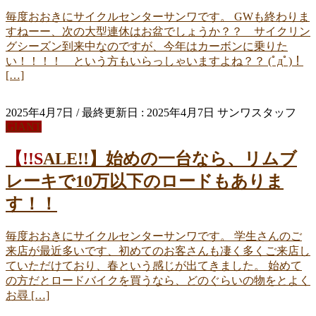
毎度おおきにサイクルセンターサンワです。 GWも終わりま
すねーー、次の大型連休はお盆でしょうか？？ サイクリン
グシーズン到来中なのですが、今年はカーボンに乗りた
い！！！！ という方もいらっしゃいますよね？？ (ﾟдﾟ)！
[…]
2025年4月7日
/ 最終更新日 :
2025年4月7日
サンワスタッフ
GIANT
【!!SALE!!】始めの一台なら、リムブ
レーキで10万以下のロードもありま
す！！
毎度おおきにサイクルセンターサンワです。 学生さんのご
来店が最近多いです、初めてのお客さんも凄く多くご来店し
ていただけており、春という感じが出てきました。 始めて
の方だとロードバイクを買うなら、どのぐらいの物をとよく
お尋 […]