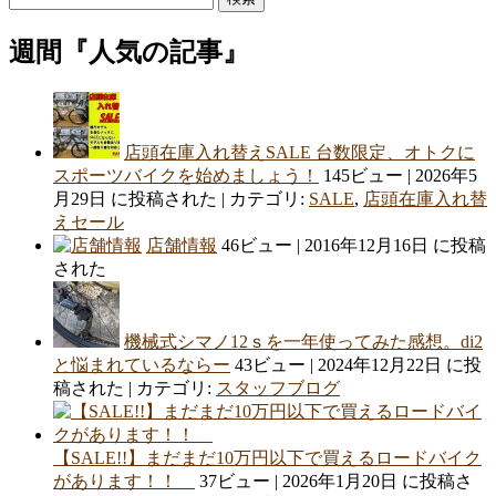
索:
シ
週間『人気の記事』
ョ
ン
店頭在庫入れ替えSALE 台数限定、オトクに
スポーツバイクを始めましょう！
145ビュー
|
2026年5
月29日 に投稿された
|
カテゴリ:
SALE
,
店頭在庫入れ替
えセール
店舗情報
46ビュー
|
2016年12月16日 に投稿
された
機械式シマノ12ｓを一年使ってみた感想。di2
と悩まれているならー
43ビュー
|
2024年12月22日 に投
稿された
|
カテゴリ:
スタッフブログ
【SALE!!】まだまだ10万円以下で買えるロードバイク
があります！！
37ビュー
|
2026年1月20日 に投稿さ