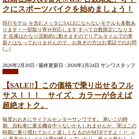
クにスポーツバイクを始めましょう！
現行モデル を含むメッタにSALEにならないモデルも多数あ
ります！一部取り寄せ対応します すべて台数限定になりま
す 在庫はかなり流動的に動きますのでリアルタイムでの更
新とはなっておりませんので、お急ぎの方はお電話でのお問
[…]
2026年2月20日
/ 最終更新日 :
2026年2月24日
サンワスタッフ
GIANT
【SALE!!】この価格で乗り出せるフル
サス！！！ サイズ、カラーが合えば
超絶オトク。
毎度おおきにサイクルセンターサンワです。 寒いこの時
期、自転車に乗る機会中々ないかもしれませんが、実はこの
時期に乗り慣れておくと楽しくなるのがMTBですよ！ (^_-)-
☆ 真冬のトレイルは雪が積もっていたり、色々と危な […]