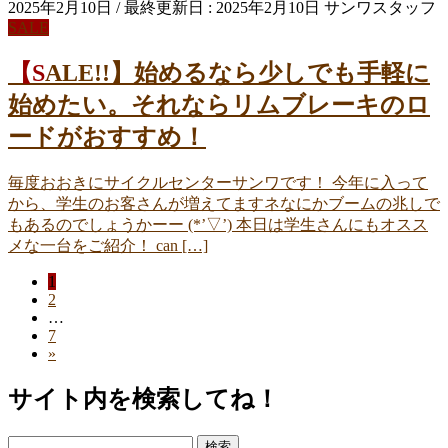
2025年2月10日
/ 最終更新日 :
2025年2月10日
サンワスタッフ
SALE
【SALE!!】始めるなら少しでも手軽に
始めたい。それならリムブレーキのロ
ードがおすすめ！
毎度おおきにサイクルセンターサンワです！ 今年に入って
から、学生のお客さんが増えてますネなにかブームの兆しで
もあるのでしょうかーー (*’▽’) 本日は学生さんにもオスス
メな一台をご紹介！ can […]
ペ
1
投
ペ
2
ー
稿
…
ー
ジ
ペ
7
ジ
ナ
»
ー
ジ
ビ
サイト内を検索してね！
ゲ
検
ー