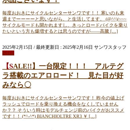
毎度おおきにサイクルセンターサンワです！！ 寒いのも来
週までーーーーと思いながら、と生活してます。 (@^^)/~~~
サイクルモードも開かれますし、きっとロードバイクを乗り
たいという方も爆増するとは思うのですが――高騰 […]
2025年2月15日
/ 最終更新日 :
2025年2月16日
サンワスタッフ
SALE
【SALE!!】一台限定！！！ アルテグ
ラ搭載のエアロロード！ 見た目が好
みなら〇
毎度おおきにサイクルセンターサンワです！ 昨今の値上げ
ラッシュでロードを乗り換える機会をなくしていません
か？？ そういう時はモデルチェンジ前のバイクがおススメ
です！！ (*^-^*) BIANCHIOLTRE XR3 ￥ […]