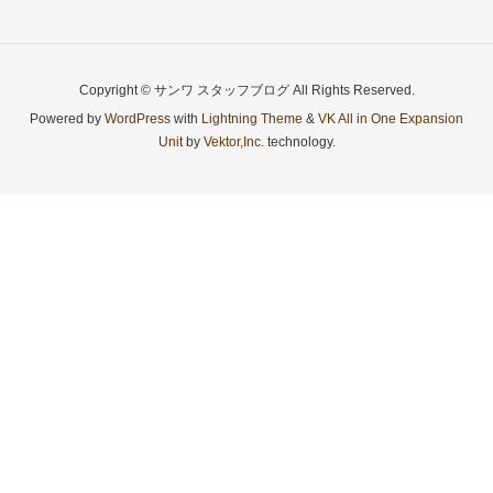
Copyright © サンワ スタッフブログ All Rights Reserved.
Powered by
WordPress
with
Lightning Theme
&
VK All in One Expansion
Unit
by
Vektor,Inc.
technology.