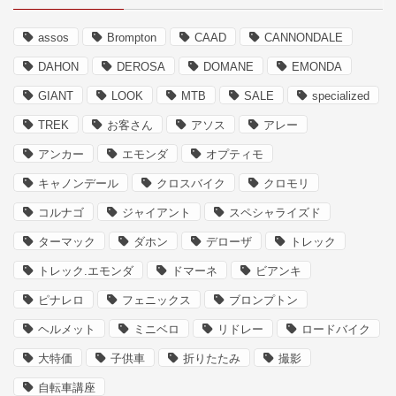
assos
Brompton
CAAD
CANNONDALE
DAHON
DEROSA
DOMANE
EMONDA
GIANT
LOOK
MTB
SALE
specialized
TREK
お客さん
アソス
アレー
アンカー
エモンダ
オプティモ
キャノンデール
クロスバイク
クロモリ
コルナゴ
ジャイアント
スペシャライズド
ターマック
ダホン
デローザ
トレック
トレック.エモンダ
ドマーネ
ビアンキ
ピナレロ
フェニックス
ブロンプトン
ヘルメット
ミニベロ
リドレー
ロードバイク
大特価
子供車
折りたたみ
撮影
自転車講座