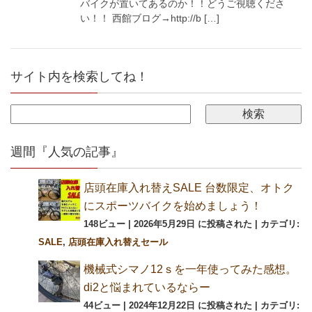
バイクが置いてあるのか！！どうご視聴くださ
い！！ 西館ブログ→http://b […]
サイト内を検索してね！
週間『人気の記事』
店頭在庫入れ替えSALE 台数限定、オトク
にスポーツバイクを始めましょう！
148ビュー
|
2026年5月29日 に投稿された
|
カテゴリ:
SALE
,
店頭在庫入れ替えセール
機械式シマノ12ｓを一年使ってみた感想。
di2と悩まれているならー
44ビュー
|
2024年12月22日 に投稿された
|
カテゴリ: