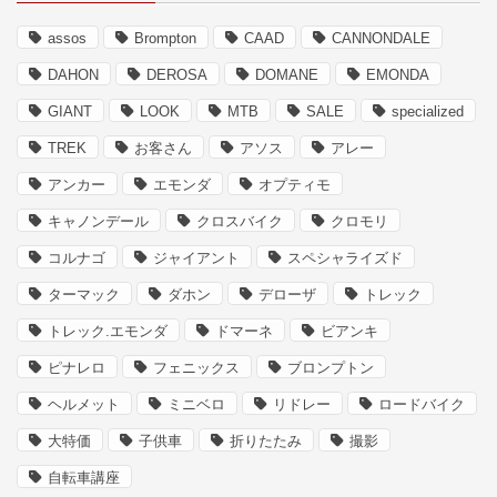
assos
Brompton
CAAD
CANNONDALE
DAHON
DEROSA
DOMANE
EMONDA
GIANT
LOOK
MTB
SALE
specialized
TREK
お客さん
アソス
アレー
アンカー
エモンダ
オプティモ
キャノンデール
クロスバイク
クロモリ
コルナゴ
ジャイアント
スペシャライズド
ターマック
ダホン
デローザ
トレック
トレック.エモンダ
ドマーネ
ビアンキ
ピナレロ
フェニックス
ブロンプトン
ヘルメット
ミニベロ
リドレー
ロードバイク
大特価
子供車
折りたたみ
撮影
自転車講座