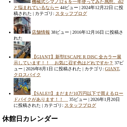
機械式シマノ12ｓを一年使ってみた感想。di2
と悩まれているならー
44ビュー
|
2024年12月22日 に投
稿された
|
カテゴリ:
スタッフブログ
店舗情報
38ビュー
|
2016年12月16日 に投稿さ
れた
【GIANT】新型ESCAPE R DISC 全カラー展
示しています！！ お気に召す色はどれですか？
37ビ
ュー
|
2026年8月1日 に投稿された
|
カテゴリ:
GIANT
,
クロスバイク
【SALE!!】まだまだ10万円以下で買えるロー
ドバイクがあります！！
35ビュー
|
2026年1月20日
に投稿された
|
カテゴリ:
スタッフブログ
休館日カレンダー