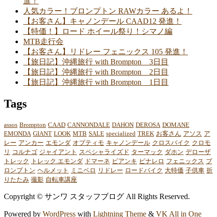
進！
人気カラー！ブロンプトン RAWカラー あるよ！
【お客さん】キャノンデール CAAD12 発進！
【特価！】ロード ホイール祭り！シマノ編
MTB走行会
【お客さん】リドレー フェニックス 105 発進！
【旅日記】沖縄旅行 with Brompton 3日目
【旅日記】沖縄旅行 with Brompton 2日目
【旅日記】沖縄旅行 with Brompton 1日目
Tags
assos
Brompton
CAAD
CANNONDALE
DAHON
DEROSA
DOMANE
EMONDA
GIANT
LOOK
MTB
SALE
specialized
TREK
お客さん
アソス
ア
レー
アンカー
エモンダ
オプティモ
キャノンデール
クロスバイク
クロモ
リ
コルナゴ
ジャイアント
スペシャライズド
ターマック
ダホン
デローザ
トレック
トレック.エモンダ
ドマーネ
ビアンキ
ピナレロ
フェニックス
ブ
ロンプトン
ヘルメット
ミニベロ
リドレー
ロードバイク
大特価
子供車
折
りたたみ
撮影
自転車講座
Copyright © サンワ スタッフブログ All Rights Reserved.
Powered by
WordPress
with
Lightning Theme
&
VK All in One