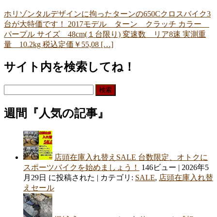
ホリゾンタルデザインに拘ったターンの650Cクロスバイク3
台が大特価です！ 2017モデル ターン クラッチ カラー
パープル サイズ 48cm(１台限り) 変速数 リア8速 実測重
量 10.2kg 税込定価￥55,08 […]
サイト内を検索してね！
検
索:
週間『人気の記事』
店頭在庫入れ替えSALE 台数限定、オトクに
スポーツバイクを始めましょう！
146ビュー
|
2026年5
月29日 に投稿された
|
カテゴリ:
SALE
,
店頭在庫入れ替
えセール