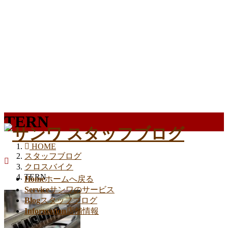
TERN
HOME
スタッフブログ
クロスバイク
TERN
Home
ホームへ戻る
Service
サンワのサービス
Blog
スタッフブログ
Information
店舗情報