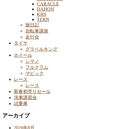
CARACLE
DAHON
KHS
TERN
旅日記
自転車講座
走行会
タイヤ
グラベルキング
ホイール
シマノ
フルクラム
マビック
レース
レース
新春初売りセール
洗車講習会
試乗車
アーカイブ
2026年8月