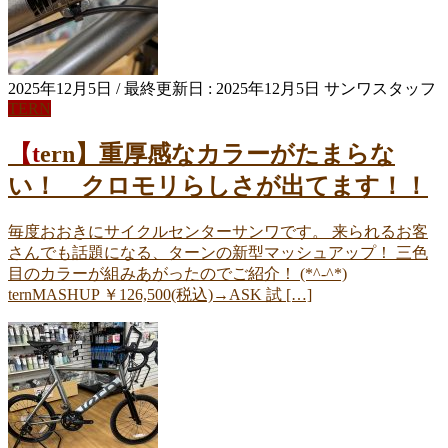
2025年12月5日
/ 最終更新日 :
2025年12月5日
サンワスタッフ
TERN
【tern】重厚感なカラーがたまらな
い！ クロモリらしさが出てます！！
毎度おおきにサイクルセンターサンワです。 来られるお客
さんでも話題になる、ターンの新型マッシュアップ！ 三色
目のカラーが組みあがったのでご紹介！ (*^-^*)
ternMASHUP ￥126,500(税込)→ASK 試 […]