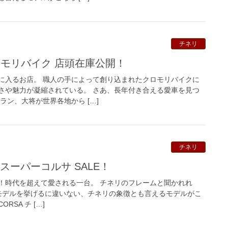
チネリ
 クロモリバイク 店頭在庫公開！
に入るお店。 職人の手によって創り込まれたクロモリバイクに
さや魅力が凝縮されている。 さあ、長年付き合える愛車を見つ
ラン、大将が世界各地から […]
チネリ
 スーパーコルサ SALE！
！時代を超えて愛される一台。 チネリのフレームと聞かれれ
モデルを挙げるに違いない、チネリの象徴とも言えるモデルがこ
ORSA チ […]