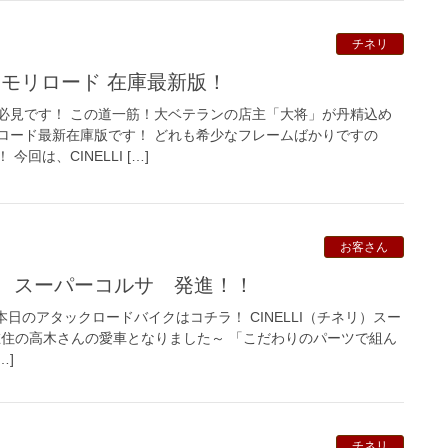
チネリ
 クロモリロード 在庫最新版！
必見です！ この道一筋！大ベテランの店主「大将」が丹精込め
ロード最新在庫版です！ どれも希少なフレームばかりですの
回は、CINELLI […]
お客さん
リ スーパーコルサ 発進！！
本日のアタックロードバイクはコチラ！ CINELLI（チネリ）スー
中市在住の高木さんの愛車となりました～ 「こだわりのパーツで組ん
…]
チネリ