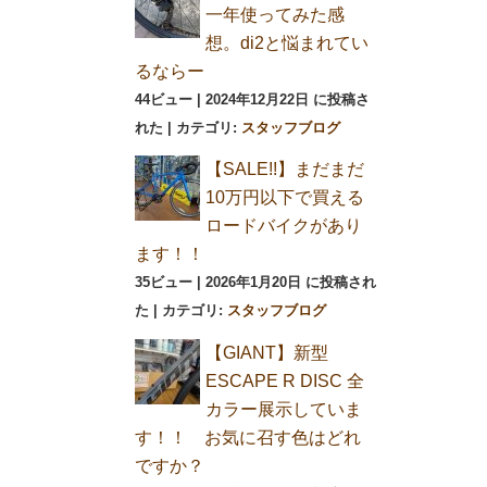
一年使ってみた感
想。di2と悩まれてい
るならー
44ビュー
|
2024年12月22日 に投稿さ
れた
|
カテゴリ:
スタッフブログ
【SALE!!】まだまだ
10万円以下で買える
ロードバイクがあり
ます！！
35ビュー
|
2026年1月20日 に投稿され
た
|
カテゴリ:
スタッフブログ
【GIANT】新型
ESCAPE R DISC 全
カラー展示していま
す！！ お気に召す色はどれ
ですか？