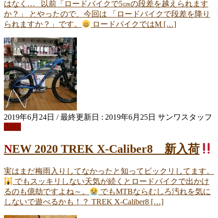
はなく… 以前「ロードバイクで5㎝の段差を越えられます
か？」 とやったので、今回は 「ロードバイクで段差を降り
られますか？」です。
ロードバイクではM […]
2019年6月24日
/ 最終更新日 :
2019年6月25日
サンワスタッフ
MTB
NEW 2020 TREK X-Caliber8 新入荷
実はまだ梅雨入りしてなかったと知ってビックリしてます。
でもスッキリしない天気が続くとロードバイクで出かけ
るのも億劫ですよね～。
でもMTBならむしろ汚れを気に
しないで遊べるかも！？ TREK X-Caliber8 […]