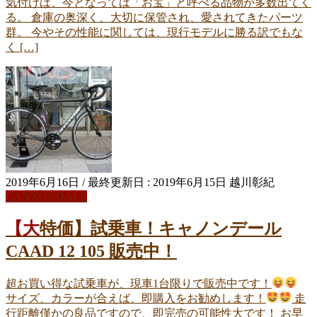
気付けば、今となっては「お宝」と呼べる品物が多数出てく
る。 倉庫の奥深く、大切に保管され、愛されてきたパーツ
群。 今やその性能に関しては、現行モデルに勝る訳でもな
く […]
2019年6月16日
/ 最終更新日 :
2019年6月15日
越川彰紀
CANNONDALE
【大特価】試乗車！キャノンデール
CAAD 12 105 販売中！
超お買い得な試乗車が、現車1台限りで販売中です！
サイズ、カラーが合えば、即購入をお勧めします！
走
行距離僅かの良品ですので、即完売の可能性大です！ お早