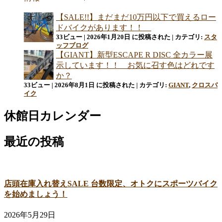
【SALE!!】まだまだ10万円以下で買えるロー
ドバイクがあります！！
33ビュー
|
2026年1月20日 に投稿された
|
カテゴリ:
スタ
ッフブログ
【GIANT】新型ESCAPE R DISC 全カラー展
示しています！！ お気に召す色はどれです
か？
33ビュー
|
2026年8月1日 に投稿された
|
カテゴリ:
GIANT
,
クロスバ
イク
休館日カレンダー
最近の投稿
店頭在庫入れ替えSALE 台数限定、オトクにスポーツバイク
を始めましょう！
2026年5月29日