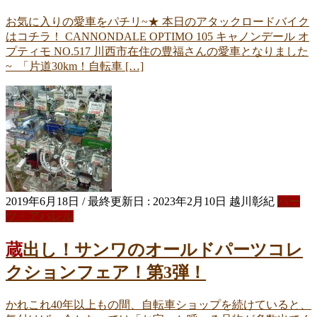
お気に入りの愛車をパチリ~★ 本日のアタックロードバイク
はコチラ！ CANNONDALE OPTIMO 105 キャノンデール オ
プティモ NO.517 川西市在住の豊福さんの愛車となりました
~ 「片道30km！自転車 […]
2019年6月18日
/ 最終更新日 :
2023年2月10日
越川彰紀
パー
ツ・アパレル
蔵出し！サンワのオールドパーツコレ
クションフェア！第3弾！
かれこれ40年以上もの間、自転車ショップを続けていると、