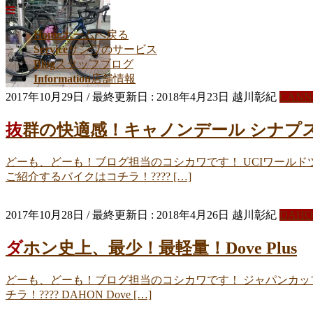
Home
ホームへ戻る
Service
サンワのサービス
Blog
スタッフブログ
Information
店舗情報
2017年10月29日
/ 最終更新日 :
2018年4月23日
越川彰紀
CANN
抜群の快適感！キャノンデール シナプス 
どーも、どーも！ブログ担当のコシカワです！ UCIワール
ご紹介するバイクはコチラ！???? […]
2017年10月28日
/ 最終更新日 :
2018年4月26日
越川彰紀
DAHO
ダホン史上、最少！最軽量！Dove Plus
どーも、どーも！ブログ担当のコシカワです！ ジャパンカ
チラ！???? DAHON Dove […]