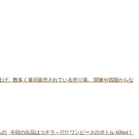
上げ、数多く展示販売されている売り場。 関東や四国からな
回の出品はコチラ～???? ワンピースのボトル 600ml！