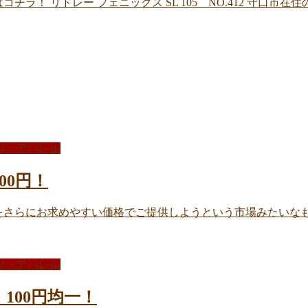
ラ！ リドレー フェニックス SL 105 NO.412 守口市
ツ・アパレル
00円！
さらにお求めやすい価格でご提供しようという市場みたいなもの 今
ツ・アパレル
100円均一！