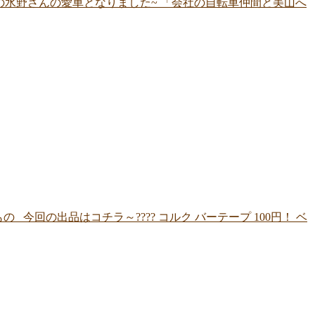
在住の水野さんの愛車となりました~ 「会社の自転車仲間と美山へ
回の出品はコチラ～???? コルク バーテープ 100円！ ベ