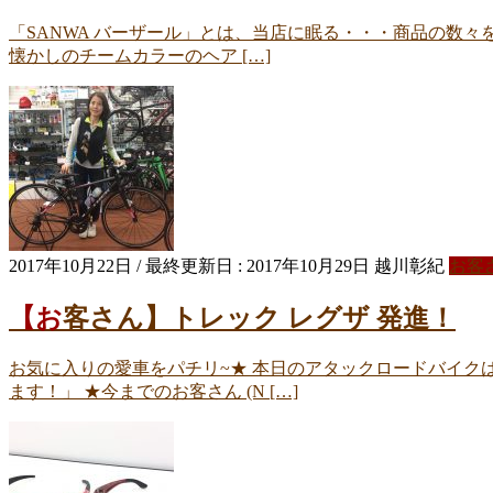
「SANWA バーザール」とは、当店に眠る・・・商品の数々
懐かしのチームカラーのヘア […]
2017年10月22日
/ 最終更新日 :
2017年10月29日
越川彰紀
お客
【お客さん】トレック レグザ 発進！
お気に入りの愛車をパチリ~★ 本日のアタックロードバイクはコチ
ます！」 ★今までのお客さん (N […]