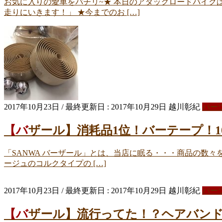
お気に入りの愛車をパチリ~★ 本日のアタックロードバイクはコチ
走りにいきます！」 ★今までのお […]
2017年10月23日
/ 最終更新日 :
2017年10月29日
越川彰紀
パー
【バザール】消耗品1位！バーテープ！1
「SANWA バーザール」とは、当店に眠る・・・商品の数々を
ージュのコルクタイプの […]
2017年10月23日
/ 最終更新日 :
2017年10月29日
越川彰紀
パー
【バザール】流行ってた！？ヘアバンド 