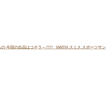
回の出品はコチラ～???? SMITH スミス スポーツサン