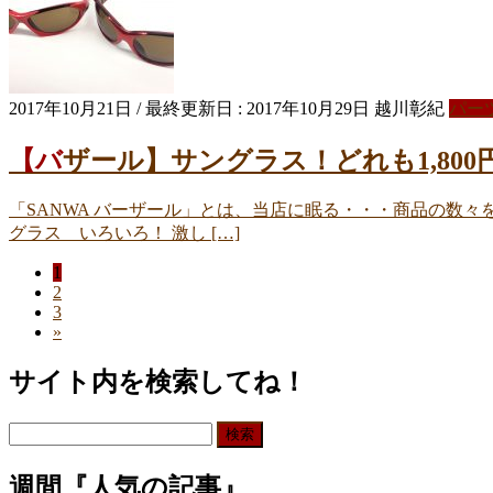
2017年10月21日
/ 最終更新日 :
2017年10月29日
越川彰紀
パー
【バザール】サングラス！どれも1,80
「SANWA バーザール」とは、当店に眠る・・・商品の数々を
グラス いろいろ！ 激し […]
ペ
1
投
ペ
2
ー
稿
ペ
3
ー
ジ
»
ー
ジ
ナ
ジ
サイト内を検索してね！
ビ
ゲ
検
ー
索:
週間『人気の記事』
シ