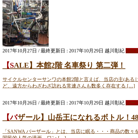
2017年10月27日
/ 最終更新日 :
2017年10月29日
越川彰紀
SAL
【SALE】本館2階 名車祭り 第二弾！
サイクルセンターサンワの本館2階と言えば、当店の主(ある
ど、遠方からわざわざ訪れる常連さんも数多く存在する […]
2017年10月26日
/ 最終更新日 :
2017年10月29日
越川彰紀
パー
【バザール】山岳王になれるボトル！4
「SANWA バーザール」とは、当店に眠る・・・商品の数々を
国民的人気の漫画、ワン […]