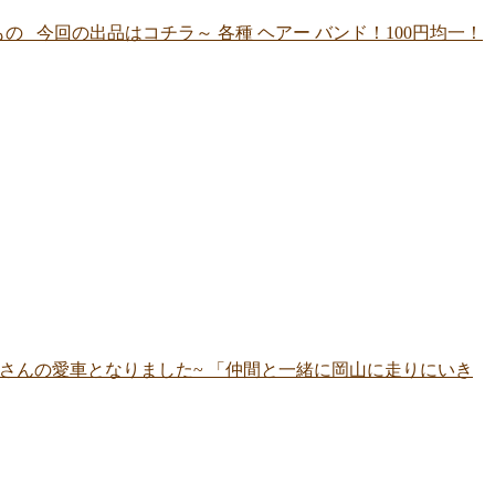
 今回の出品はコチラ～ 各種 ヘアー バンド！100円均一！
の上田さんの愛車となりました~ 「仲間と一緒に岡山に走りにいき