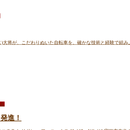
E
じ)大将が、こだわりぬいた自転車を、確かな技術と経験で組み
ん
 発進！