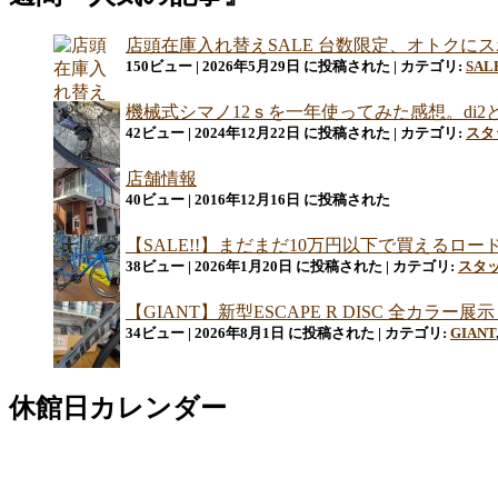
ョ
店頭在庫入れ替えSALE 台数限定、オトクに
ン
150ビュー
|
2026年5月29日 に投稿された
|
カテゴリ:
SAL
機械式シマノ12ｓを一年使ってみた感想。di
42ビュー
|
2024年12月22日 に投稿された
|
カテゴリ:
スタ
店舗情報
40ビュー
|
2016年12月16日 に投稿された
【SALE!!】まだまだ10万円以下で買える
38ビュー
|
2026年1月20日 に投稿された
|
カテゴリ:
スタ
【GIANT】新型ESCAPE R DISC 全カ
34ビュー
|
2026年8月1日 に投稿された
|
カテゴリ:
GIANT
休館日カレンダー