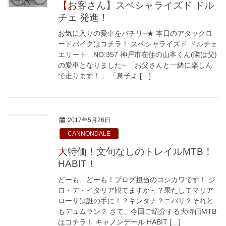
【お客さん】スペシャライズド ドル
チェ 発進！
お気に入りの愛車をパチリ~★ 本日のアタックロ
ードバイクはコチラ！ スペシャライズド ドルチェ
エリート NO.357 神戸市在住の山本くん(隣は父)
の愛車となりました~ 「お父さんと一緒に楽しん
で走ります！」 「息子よ […]
2017年5月26日
CANNONDALE
大特価！文句なしのトレイルMTB！
HABIT！
どーも、どーも！ブログ担当のコシカワです！ ジ
ロ・デ・イタリア観てますか～？果たしてマリア
ローザは誰の手に！？キンタナ？ニバリ？それと
もデュムラン？ さて、今回ご紹介する大特価MTB
はコチラ！ キャノンデール HABIT […]