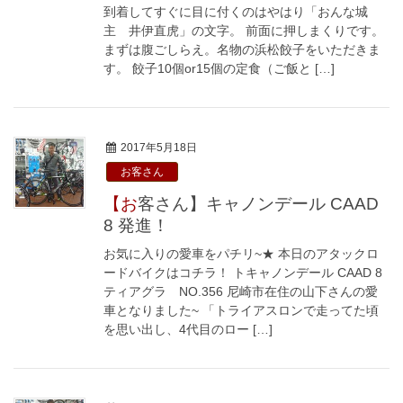
到着してすぐに目に付くのはやはり「おんな城
主 井伊直虎」の文字。 前面に押しまくりです。
まずは腹ごしらえ。名物の浜松餃子をいただきま
す。 餃子10個or15個の定食（ご飯と […]
2017年5月18日
お客さん
【お客さん】キャノンデール CAAD
8 発進！
お気に入りの愛車をパチリ~★ 本日のアタックロ
ードバイクはコチラ！ トキャノンデール CAAD 8
ティアグラ NO.356 尼崎市在住の山下さんの愛
車となりました~ 「トライアスロンで走ってた頃
を思い出し、4代目のロー […]