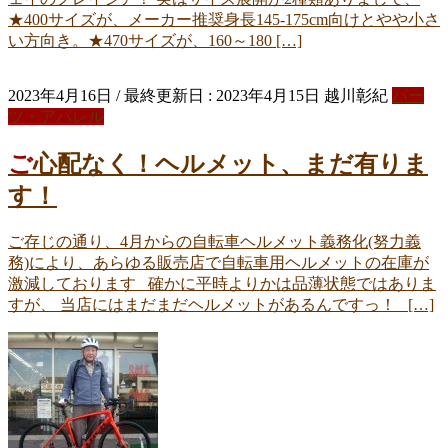
★400サイズが、メーカー推奨身長145-175cm向けとやや小さ
い方向き。★470サイズが、160～180 […]
2023年4月16日
/ 最終更新日 :
2023年4月15日
越川彰紀
パー
ツ・アパレル
ご心配なく！ヘルメット、まだ有りま
す！
ご存じの通り、4月からの自転車ヘルメット義務化(努力義
務)により、あらゆる販売店で自転車用ヘルメットの在庫が
激減しております 確かに平時よりかは品薄状態ではありま
すが、 当店にはまだまだヘルメットがあるんですっ！ […]