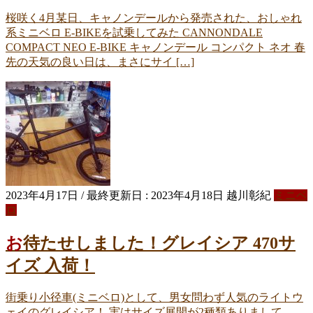
桜咲く4月某日、キャノンデールから発売された、おしゃれ
系ミニベロ E-BIKEを試乗してみた CANNONDALE
COMPACT NEO E-BIKE キャノンデール コンパクト ネオ 春
先の天気の良い日は、まさにサイ […]
2023年4月17日
/ 最終更新日 :
2023年4月18日
越川彰紀
ミニベ
ロ
お待たせしました！グレイシア 470サ
イズ 入荷！
街乗り小径車(ミニベロ)として、男女問わず人気のライトウ
ェイのグレイシア！ 実はサイズ展開が2種類ありまして、