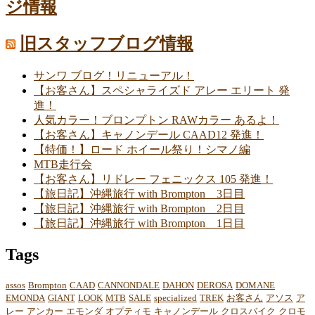
ジ情報
旧スタッフブログ情報
サンワ ブログ！リニューアル！
【お客さん】スペシャライズド アレー エリート 発
進！
人気カラー！ブロンプトン RAWカラー あるよ！
【お客さん】キャノンデール CAAD12 発進！
【特価！】ロード ホイール祭り！シマノ編
MTB走行会
【お客さん】リドレー フェニックス 105 発進！
【旅日記】沖縄旅行 with Brompton 3日目
【旅日記】沖縄旅行 with Brompton 2日目
【旅日記】沖縄旅行 with Brompton 1日目
Tags
assos
Brompton
CAAD
CANNONDALE
DAHON
DEROSA
DOMANE
EMONDA
GIANT
LOOK
MTB
SALE
specialized
TREK
お客さん
アソス
ア
レー
アンカー
エモンダ
オプティモ
キャノンデール
クロスバイク
クロモ