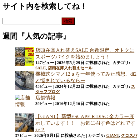
サイト内を検索してね！
検
索:
週間『人気の記事』
店頭在庫入れ替えSALE 台数限定、オトクに
スポーツバイクを始めましょう！
147ビュー
|
2026年5月29日 に投稿された
|
カテゴリ:
SALE
,
店頭在庫入れ替えセール
機械式シマノ12ｓを一年使ってみた感想。di2
と悩まれているならー
45ビュー
|
2024年12月22日 に投稿された
|
カテゴリ:
ス
タッフブログ
店舗情報
39ビュー
|
2016年12月16日 に投稿された
【GIANT】新型ESCAPE R DISC 全カラー展
示しています！！ お気に召す色はどれです
か？
37ビュー
|
2026年8月1日 に投稿された
|
カテゴリ:
GIANT
,
クロスバ