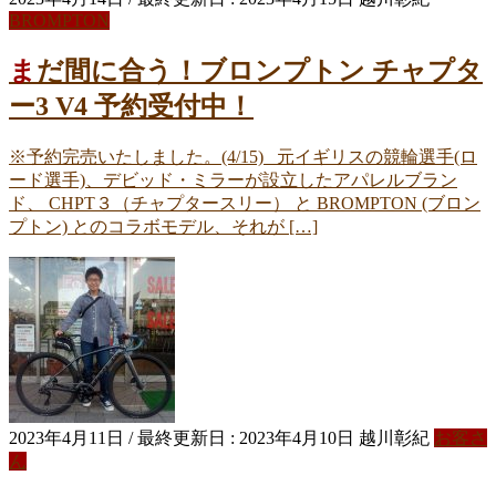
BROMPTON
まだ間に合う！ブロンプトン チャプタ
ー3 V4 予約受付中！
※予約完売いたしました。(4/15) 元イギリスの競輪選手(ロ
ード選手)、デビッド・ミラーが設立したアパレルブラン
ド、 CHPT３（チャプタースリー） と BROMPTON (ブロン
プトン) とのコラボモデル、それが […]
2023年4月11日
/ 最終更新日 :
2023年4月10日
越川彰紀
お客さ
ん