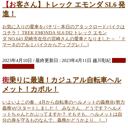
【お客さん】トレック エモンダ SL6 発
進！
お気に入りの愛車をパチリ~ 本日のアタックロードバイクは
コチラ！ TREK EMONDA SL6 DI2 トレック エモン
ダ NO.643 尼崎市在住の宮崎さんの愛車となりました～ 「ド
マーネのアルミバイクからアップグレ […]
2023年4月10日
/ 最終更新日 :
2023年4月11日
越川彰紀
シュー
ズ・ヘルメット
街乗りに最適！カジュアル自転車ヘル
メット！カポル！
いよいよこの春、4月から自転車のヘルメットの義務化(努力
義務)がスタートしました！ みなさん、どうです？ヘルメ
ットちゃんとかぶってますか？ そもそも、ヘルメットは自
分の身を守るものなんで、義務かどうかより、 […]