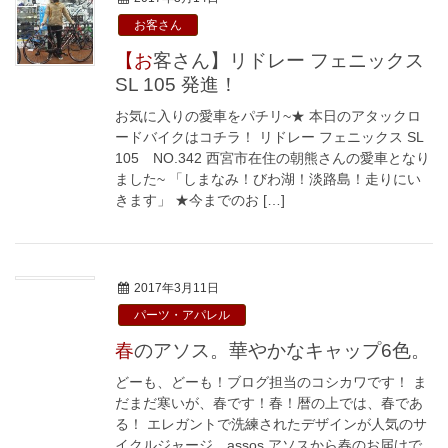
お客さん
【お客さん】リドレー フェニックス
SL 105 発進！
お気に入りの愛車をパチリ~★ 本日のアタックロ
ードバイクはコチラ！ リドレー フェニックス SL
105 NO.342 西宮市在住の朝熊さんの愛車となり
ました~ 「しまなみ！びわ湖！淡路島！走りにい
きます」 ★今までのお […]
2017年3月11日
パーツ・アパレル
春のアソス。華やかなキャップ6色。
どーも、どーも！ブログ担当のコシカワです！ ま
だまだ寒いが、春です！春！暦の上では、春であ
る！ エレガントで洗練されたデザインが人気のサ
イクルジャージ、assos アソスから春のお届けで