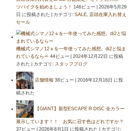
ツバイクを始めましょう！
146ビュー
|
2026年5月29
日 に投稿された
|
カテゴリ:
SALE
,
店頭在庫入れ替え
セール
機械式シマノ12ｓを一年使ってみた感想。di2と悩ま
れているならー
44ビュー
|
2024年12月22日 に投稿
された
|
カテゴリ:
スタッフブログ
店舗情報
38ビュー
|
2016年12月16日 に投
稿された
【GIANT】新型ESCAPE R DISC 全カラー
展示しています！！ お気に召す色はどれですか？
37ビュー
|
2026年8月1日 に投稿された
|
カテゴリ: