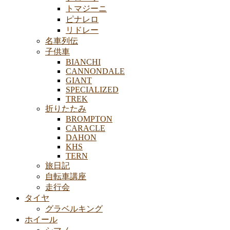
トマジーニ
ピナレロ
リドレー
名車列伝
子供車
BIANCHI
CANNONDALE
GIANT
SPECIALIZED
TREK
折りたたみ
BROMPTON
CARACLE
DAHON
KHS
TERN
旅日記
自転車講座
走行会
タイヤ
グラベルキング
ホイール