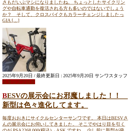
さもだいぶマシになりましたね。 ちょっとしたサイクリン
グや自転車通勤を復活される方も多いのではないでしょう
か？ そして、クロスバイクもカラーチェンジしましたっ
GIA […]
2025年9月20日
/ 最終更新日 :
2025年9月20日
サンワスタッフ
スタッフブログ
BESVの展示会にお邪魔しました！！
新型は色々進化してます。
毎度おおきにサイクルセンターサンワです。 本日はBESVさ
んの展示会にお伺いしてきました。 そこでやはり目を引く
のが PSA2268,000(税込)→ASK ですね。 少し前に新型が発