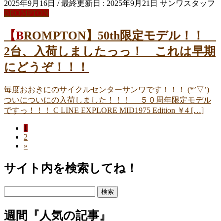
2025年9月16日
/ 最終更新日 :
2025年9月21日
サンワスタッフ
BROMPTON
【BROMPTON】50th限定モデル！！
2台、入荷しましたっっ！ これは早期
にどうぞ！！！
毎度おおきにのサイクルセンターサンワです！！！ (*’▽’)
ついについにの入荷しました！！！ ５０周年限定モデル
ですっ！！！ C LINE EXPLORE MID1975 Edition ￥4 […]
ペ
1
投
ペ
2
ー
稿
»
ー
ジ
ジ
ナ
サイト内を検索してね！
ビ
検
ゲ
索:
ー
週間『人気の記事』