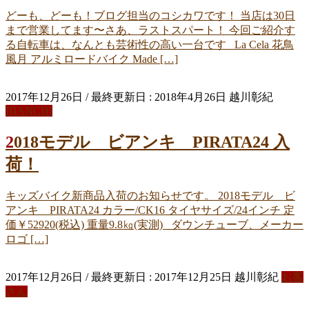
どーも、どーも！ブログ担当のコシカワです！ 当店は30日
まで営業してます〜さあ、ラストスパート！ 今回ご紹介す
る自転車は、なんとも芸術性の高い一台です La Cela 花鳥
風月 アルミロードバイク Made […]
2017年12月26日
/ 最終更新日 :
2018年4月26日
越川彰紀
BIANCHI
2018モデル ビアンキ PIRATA24 入
荷！
キッズバイク新商品入荷のお知らせです。 2018モデル ビ
アンキ PIRATA24 カラー/CK16 タイヤサイズ/24インチ 定
価￥52920(税込) 重量9.8㎏(実測) ダウンチューブ、メーカー
ロゴ […]
2017年12月26日
/ 最終更新日 :
2017年12月25日
越川彰紀
お客
さん