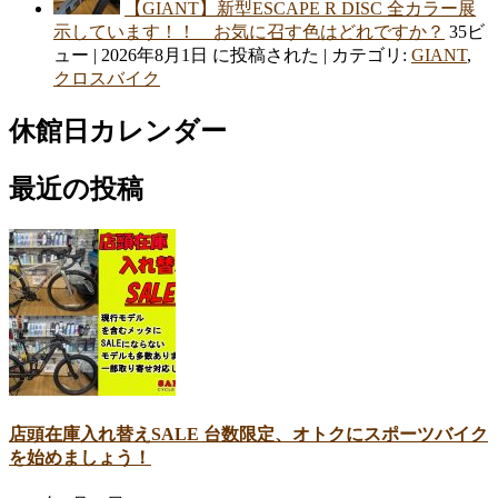
【GIANT】新型ESCAPE R DISC 全カラー展
示しています！！ お気に召す色はどれですか？
35ビ
ュー
|
2026年8月1日 に投稿された
|
カテゴリ:
GIANT
,
クロスバイク
休館日カレンダー
最近の投稿
店頭在庫入れ替えSALE 台数限定、オトクにスポーツバイク
を始めましょう！