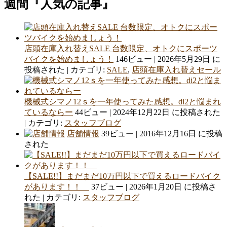
週間『人気の記事』
店頭在庫入れ替えSALE 台数限定、オトクにスポーツ
バイクを始めましょう！
146ビュー
|
2026年5月29日 に
投稿された
|
カテゴリ:
SALE
,
店頭在庫入れ替えセール
機械式シマノ12ｓを一年使ってみた感想。di2と悩まれ
ているならー
44ビュー
|
2024年12月22日 に投稿された
|
カテゴリ:
スタッフブログ
店舗情報
39ビュー
|
2016年12月16日 に投稿
された
【SALE!!】まだまだ10万円以下で買えるロードバイク
があります！！
37ビュー
|
2026年1月20日 に投稿さ
れた
|
カテゴリ:
スタッフブログ