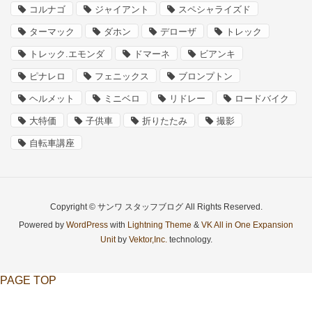
コルナゴ
ジャイアント
スペシャライズド
ターマック
ダホン
デローザ
トレック
トレック.エモンダ
ドマーネ
ビアンキ
ピナレロ
フェニックス
ブロンプトン
ヘルメット
ミニベロ
リドレー
ロードバイク
大特価
子供車
折りたたみ
撮影
自転車講座
Copyright © サンワ スタッフブログ All Rights Reserved.
Powered by
WordPress
with
Lightning Theme
&
VK All in One Expansion
Unit
by
Vektor,Inc.
technology.
PAGE TOP