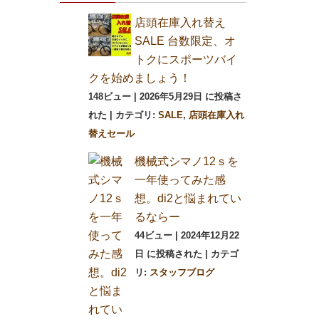
店頭在庫入れ替え
SALE 台数限定、オ
トクにスポーツバイ
クを始めましょう！
148ビュー
|
2026年5月29日 に投稿さ
れた
|
カテゴリ:
SALE
,
店頭在庫入れ
替えセール
機械式シマノ12ｓを
一年使ってみた感
想。di2と悩まれてい
るならー
44ビュー
|
2024年12月22
日 に投稿された
|
カテゴ
リ:
スタッフブログ