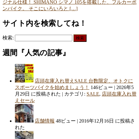
ジナル仕様！ SHIMANO シマノ 105を搭載した、フルカーボ
ンバイク。 そこにいろいろと […]
サイト内を検索してね！
検索:
週間『人気の記事』
店頭在庫入れ替えSALE 台数限定、オトクに
スポーツバイクを始めましょう！
146ビュー
|
2026年5
月29日 に投稿された
|
カテゴリ:
SALE
,
店頭在庫入れ替
えセール
店舗情報
48ビュー
|
2016年12月16日 に投稿さ
れた