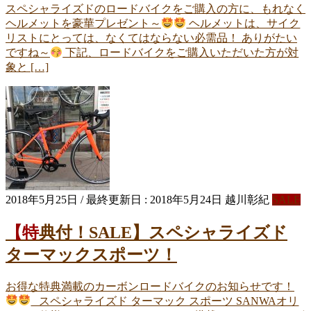
スペシャライズドのロードバイクをご購入の方に、もれなく
ヘルメットを豪華プレゼント～
ヘルメットは、サイク
リストにとっては、なくてはならない必需品！ ありがたい
ですね～
下記、ロードバイクをご購入いただいた方が対
象と […]
2018年5月25日
/ 最終更新日 :
2018年5月24日
越川彰紀
SALE
【特典付！SALE】スペシャライズド
ターマックスポーツ！
お得な特典満載のカーボンロードバイクのお知らせです！
スペシャライズド ターマック スポーツ SANWAオリ