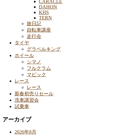
CARACLE
DAHON
KHS
TERN
旅日記
自転車講座
走行会
タイヤ
グラベルキング
ホイール
シマノ
フルクラム
マビック
レース
レース
新春初売りセール
洗車講習会
試乗車
アーカイブ
2026年8月