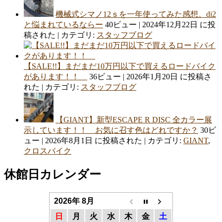
機械式シマノ12ｓを一年使ってみた感想。di2
と悩まれているならー
40ビュー
|
2024年12月22日 に投
稿された
|
カテゴリ:
スタッフブログ
【SALE!!】まだまだ10万円以下で買えるロードバイク
があります！！
36ビュー
|
2026年1月20日 に投稿さ
れた
|
カテゴリ:
スタッフブログ
【GIANT】新型ESCAPE R DISC 全カラー展
示しています！！ お気に召す色はどれですか？
30ビ
ュー
|
2026年8月1日 に投稿された
|
カテゴリ:
GIANT
,
クロスバイク
休館日カレンダー
2026年 8月
日
月
火
水
木
金
土