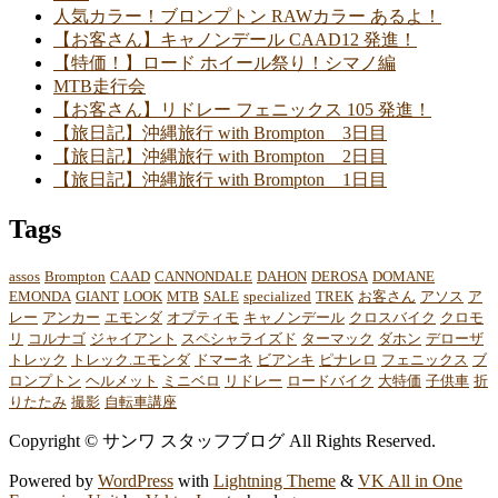
人気カラー！ブロンプトン RAWカラー あるよ！
【お客さん】キャノンデール CAAD12 発進！
【特価！】ロード ホイール祭り！シマノ編
MTB走行会
【お客さん】リドレー フェニックス 105 発進！
【旅日記】沖縄旅行 with Brompton 3日目
【旅日記】沖縄旅行 with Brompton 2日目
【旅日記】沖縄旅行 with Brompton 1日目
Tags
assos
Brompton
CAAD
CANNONDALE
DAHON
DEROSA
DOMANE
EMONDA
GIANT
LOOK
MTB
SALE
specialized
TREK
お客さん
アソス
ア
レー
アンカー
エモンダ
オプティモ
キャノンデール
クロスバイク
クロモ
リ
コルナゴ
ジャイアント
スペシャライズド
ターマック
ダホン
デローザ
トレック
トレック.エモンダ
ドマーネ
ビアンキ
ピナレロ
フェニックス
ブ
ロンプトン
ヘルメット
ミニベロ
リドレー
ロードバイク
大特価
子供車
折
りたたみ
撮影
自転車講座
Copyright © サンワ スタッフブログ All Rights Reserved.
Powered by
WordPress
with
Lightning Theme
&
VK All in One