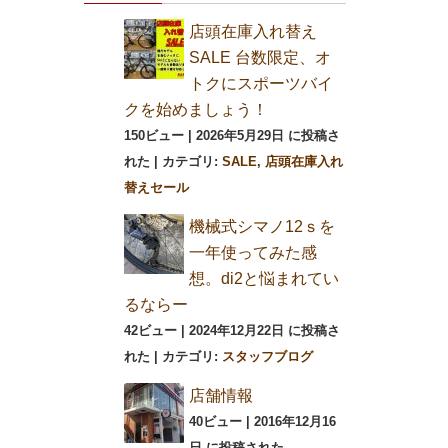
店頭在庫入れ替え
SALE 台数限定、オ
トクにスポーツバイ
クを始めましょう！
150ビュー
|
2026年5月29日 に投稿さ
れた
|
カテゴリ:
SALE
,
店頭在庫入れ
替えセール
機械式シマノ12ｓを
一年使ってみた感
想。di2と悩まれてい
るならー
42ビュー
|
2024年12月22日 に投稿さ
れた
|
カテゴリ:
スタッフブログ
店舗情報
40ビュー
|
2016年12月16
日 に投稿された