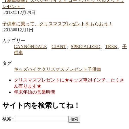
【豪華特典】スペシャライズド ロードバイク ヘルメットプ
レゼント！
2018年12月29日
子供車に乗って、クリスマスプレゼントをもらおう！
2018年12月1日
カテゴリー
CANNONDALE
、
GIANT
、
SPECIALIZED
、
TREK
、
子
供車
タグ
キッズバイク
クリスマス
プレゼント
子供車
クリスマスプレゼントに★キッズ車24インチ、たくさ
ん有ります★
年末年始の営業時間
サイト内を検索してね！
検索: