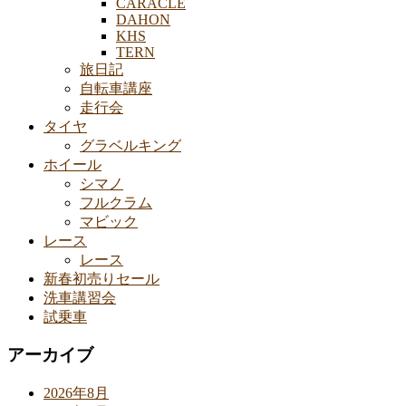
CARACLE
DAHON
KHS
TERN
旅日記
自転車講座
走行会
タイヤ
グラベルキング
ホイール
シマノ
フルクラム
マビック
レース
レース
新春初売りセール
洗車講習会
試乗車
アーカイブ
2026年8月