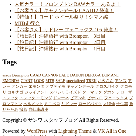
人気カラー！ブロンプトン RAWカラー あるよ！
【お客さん】キャノンデール CAAD12 発進！
【特価！】ロード ホイール祭り！シマノ編
MTB走行会
【お客さん】リドレー フェニックス 105 発進！
【旅日記】沖縄旅行 with Brompton 3日目
【旅日記】沖縄旅行 with Brompton 2日目
【旅日記】沖縄旅行 with Brompton 1日目
Tags
assos
Brompton
CAAD
CANNONDALE
DAHON
DEROSA
DOMANE
EMONDA
GIANT
LOOK
MTB
SALE
specialized
TREK
お客さん
アソス
ア
レー
アンカー
エモンダ
オプティモ
キャノンデール
クロスバイク
クロモ
リ
コルナゴ
ジャイアント
スペシャライズド
ターマック
ダホン
デローザ
トレック
トレック.エモンダ
ドマーネ
ビアンキ
ピナレロ
フェニックス
ブ
ロンプトン
ヘルメット
ミニベロ
リドレー
ロードバイク
大特価
子供車
折
りたたみ
撮影
自転車講座
Copyright © サンワ スタッフブログ All Rights Reserved.
Powered by
WordPress
with
Lightning Theme
&
VK All in One