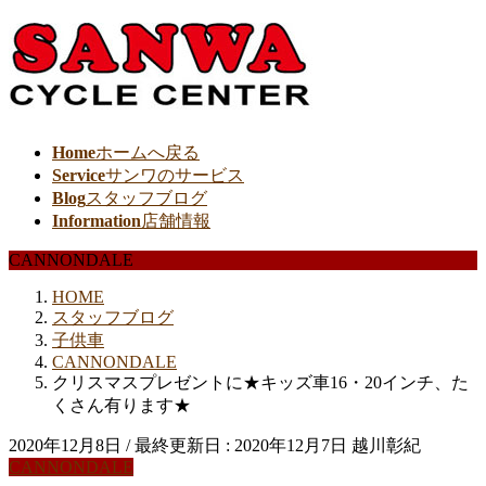
Home
ホームへ戻る
Service
サンワのサービス
Blog
スタッフブログ
Information
店舗情報
CANNONDALE
HOME
スタッフブログ
子供車
CANNONDALE
クリスマスプレゼントに★キッズ車16・20インチ、た
くさん有ります★
2020年12月8日
/ 最終更新日 :
2020年12月7日
越川彰紀
CANNONDALE