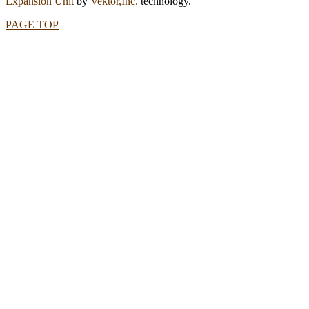
Expansion Unit
by
Vektor,Inc.
technology.
PAGE TOP