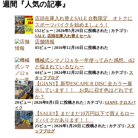
週間『人気の記事』
店頭在庫入れ替えSALE 台数限定、オトクに
スポーツバイクを始めましょう！
152ビュー
|
2026年5月29日 に投稿された
|
カテゴリ:
SALE
,
店頭在庫入れ替えセール
店舗情報
45ビュー
|
2016年12月16日 に投稿された
機械式シマノ12ｓを一年使ってみた感想。di2
と悩まれているならー
44ビュー
|
2024年12月22日 に投稿された
|
カテゴリ:
ス
タッフブログ
【GIANT】新型ESCAPE R DISC 全カラー展
示しています！！ お気に召す色はどれです
か？
29ビュー
|
2026年8月1日 に投稿された
|
カテゴリ:
GIANT
,
クロスバ
イク
【SALE!!】まだまだ10万円以下で買えるロー
ドバイクがあります！！
25ビュー
|
2026年1月20日 に投稿された
|
カテゴリ:
スタ
ッフブログ