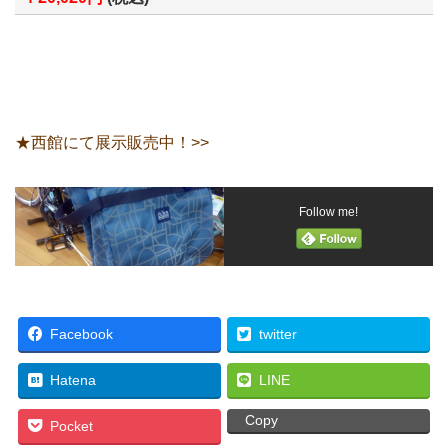
★西館にて展示販売中！>>
Follow me!
Facebook
twitter
Hatena
LINE
Copy
Pocket