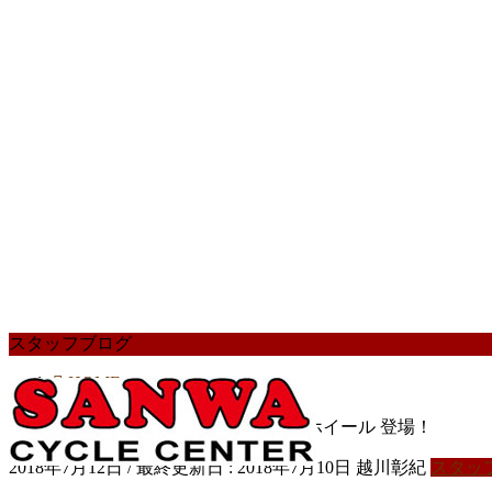
スタッフブログ
HOME
スタッフブログ
究極の回転体！GOKISO ゴキソ ホイール 登場！
2018年7月12日
/ 最終更新日 :
2018年7月10日
越川彰紀
スタッ