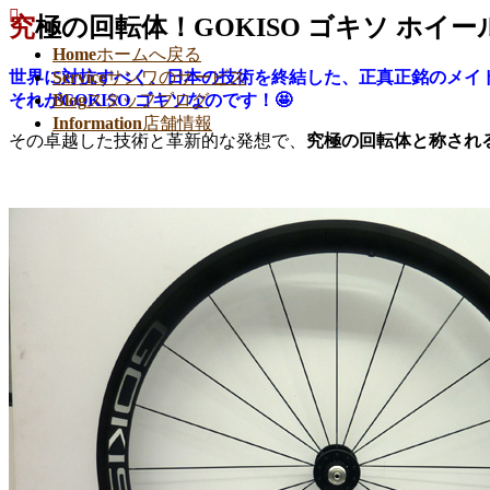
究極の回転体！GOKISO ゴキソ ホイー
Home
ホームへ戻る
世界に対抗すべく、日本の技術を終結した、正真正銘のメイ
Service
サンワのサービス
それがGOKISO ゴキソなのです！🤩
Blog
スタッフブログ
Information
店舗情報
その卓越した技術と革新的な発想で、
究極の回転体と称され