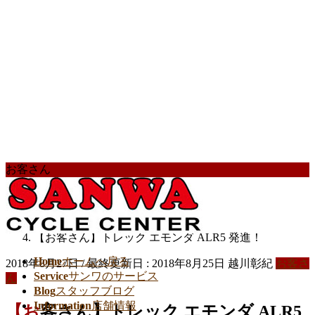
お客さん
HOME
スタッフブログ
お客さん
【お客さん】トレック エモンダ ALR5 発進！
Home
ホームへ戻る
2018年8月27日
/ 最終更新日 :
2018年8月25日
越川彰紀
お客さ
Service
サンワのサービス
ん
Blog
スタッフブログ
Information
店舗情報
【お客さん】トレック エモンダ ALR5