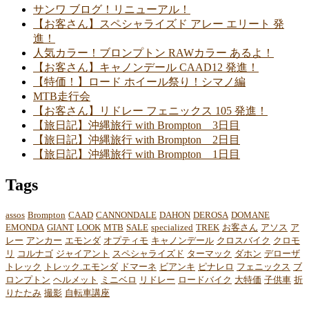
サンワ ブログ！リニューアル！
【お客さん】スペシャライズド アレー エリート 発
進！
人気カラー！ブロンプトン RAWカラー あるよ！
【お客さん】キャノンデール CAAD12 発進！
【特価！】ロード ホイール祭り！シマノ編
MTB走行会
【お客さん】リドレー フェニックス 105 発進！
【旅日記】沖縄旅行 with Brompton 3日目
【旅日記】沖縄旅行 with Brompton 2日目
【旅日記】沖縄旅行 with Brompton 1日目
Tags
assos
Brompton
CAAD
CANNONDALE
DAHON
DEROSA
DOMANE
EMONDA
GIANT
LOOK
MTB
SALE
specialized
TREK
お客さん
アソス
ア
レー
アンカー
エモンダ
オプティモ
キャノンデール
クロスバイク
クロモ
リ
コルナゴ
ジャイアント
スペシャライズド
ターマック
ダホン
デローザ
トレック
トレック.エモンダ
ドマーネ
ビアンキ
ピナレロ
フェニックス
ブ
ロンプトン
ヘルメット
ミニベロ
リドレー
ロードバイク
大特価
子供車
折
りたたみ
撮影
自転車講座