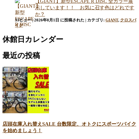
【GIANT】新型ESCAPE R DISC 全カラー展
示しています！！ お気に召す色はどれです
か？
33ビュー
|
2026年8月1日 に投稿された
|
カテゴリ:
GIANT
,
クロスバ
イク
休館日カレンダー
最近の投稿
店頭在庫入れ替えSALE 台数限定、オトクにスポーツバイク
を始めましょう！