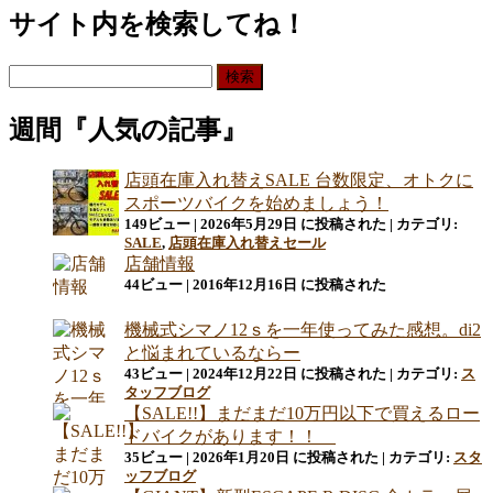
サイト内を検索してね！
検
索:
週間『人気の記事』
店頭在庫入れ替えSALE 台数限定、オトクに
スポーツバイクを始めましょう！
149ビュー
|
2026年5月29日 に投稿された
|
カテゴリ:
SALE
,
店頭在庫入れ替えセール
店舗情報
44ビュー
|
2016年12月16日 に投稿された
機械式シマノ12ｓを一年使ってみた感想。di2
と悩まれているならー
43ビュー
|
2024年12月22日 に投稿された
|
カテゴリ:
ス
タッフブログ
【SALE!!】まだまだ10万円以下で買えるロー
ドバイクがあります！！
35ビュー
|
2026年1月20日 に投稿された
|
カテゴリ:
スタ
ッフブログ