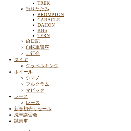
TREK
折りたたみ
BROMPTON
CARACLE
DAHON
KHS
TERN
旅日記
自転車講座
走行会
タイヤ
グラベルキング
ホイール
シマノ
フルクラム
マビック
レース
レース
新春初売りセール
洗車講習会
試乗車