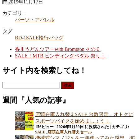
2019年11月17日
カテゴリー
パーツ・アパレル
タグ
BD-1
SALE
輪行バッグ
香川うどんツアーwith Brompton その６
SALE！MTB ビンディングペダル 祭り！
サイト内を検索してね！
検
索:
週間『人気の記事』
店頭在庫入れ替えSALE 台数限定、オトクに
スポーツバイクを始めましょう！
156ビュー
|
2026年5月29日 に投稿された
|
カテゴリ:
SALE
,
店頭在庫入れ替えセール
機械式シマノ12ｓを一年使ってみた感想。di2