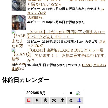
と悩まれているならー
45ビュー
|
2024年12月22日 に投稿された
|
カテゴリ:
ス
タッフブログ
店舗情報
44ビュー
|
2016年12月16日 に投稿された
【SALE!!】まだまだ10万円以下で買えるロー
ドバイクがあります！！
30ビュー
|
2026年1月20日 に投稿された
|
カテゴリ:
スタ
ッフブログ
【GIANT】新型ESCAPE R DISC 全カラー展
示しています！！ お気に召す色はどれです
か？
30ビュー
|
2026年8月1日 に投稿された
|
カテゴリ:
GIANT
,
クロスバ
イク
休館日カレンダー
2026年 8月
日
月
火
水
木
金
土
1