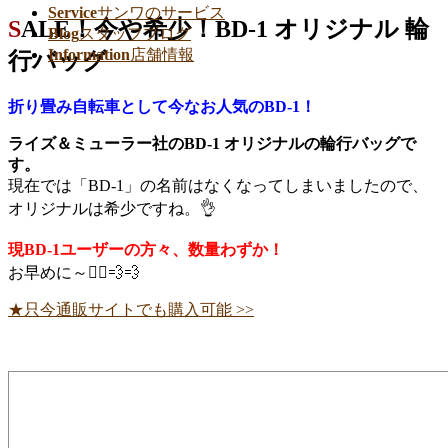
Service
サンワのサービス
SALE！今や希少！BD-1 オリジナル 輪
Blog
スタッフブログ
Information
店舗情報
行バッグ
折り畳み自転車として今なお人気のBD-1！
ライズ＆ミューラー社のBD-1 オリジナルの輪行バッグで
す。
現在では「BD-1」の名前はなくなってしまいましたので、
オリジナルは希少ですね。👌
現BD-1ユーザーの方々、数量わずか！
お早めに～🚴‍♀️💨💨
★只今通販サイトでも購入可能 >>