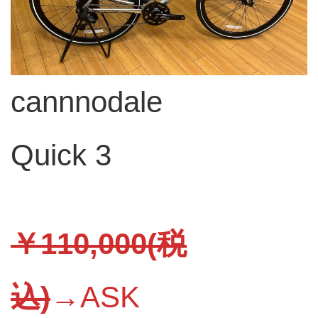
cannnodale
Quick 3
￥110,000(税
込)
→ASK