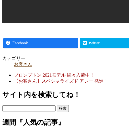
Facebook
twitter
カテゴリー
お客さん
ブロンプトン 2021モデル 続々入荷中！
【お客さん】スペシャライズド アレー 発進！
サイト内を検索してね！
検
索:
週間『人気の記事』