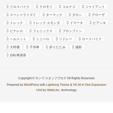
クロスバイク
クロモリ
コルナゴ
ジャイアント
スペシャライズド
ターマック
ダホン
デローザ
トレック
トレック.エモンダ
ドマーネ
ビアンキ
ピナレロ
フェニックス
ブロンプトン
ヘルメット
ミニベロ
リドレー
ロードバイク
大特価
子供車
折りたたみ
撮影
自転車講座
Copyright © サンワ スタッフブログ All Rights Reserved.
Powered by
WordPress
with
Lightning Theme
&
VK All in One Expansion
Unit
by
Vektor,Inc.
technology.