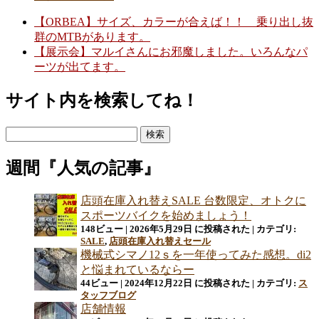
【ORBEA】サイズ、カラーが合えば！！ 乗り出し抜
群のMTBがあります。
【展示会】マルイさんにお邪魔しました。いろんなパ
ーツが出てます。
サイト内を検索してね！
検
索:
週間『人気の記事』
店頭在庫入れ替えSALE 台数限定、オトクに
スポーツバイクを始めましょう！
148ビュー
|
2026年5月29日 に投稿された
|
カテゴリ:
SALE
,
店頭在庫入れ替えセール
機械式シマノ12ｓを一年使ってみた感想。di2
と悩まれているならー
44ビュー
|
2024年12月22日 に投稿された
|
カテゴリ:
ス
タッフブログ
店舗情報