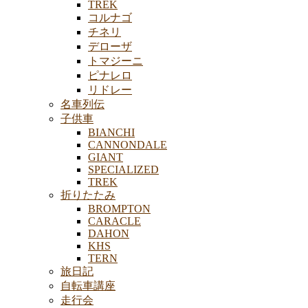
TREK
コルナゴ
チネリ
デローザ
トマジーニ
ピナレロ
リドレー
名車列伝
子供車
BIANCHI
CANNONDALE
GIANT
SPECIALIZED
TREK
折りたたみ
BROMPTON
CARACLE
DAHON
KHS
TERN
旅日記
自転車講座
走行会