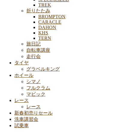
TREK
折りたたみ
BROMPTON
CARACLE
DAHON
KHS
TERN
旅日記
自転車講座
走行会
タイヤ
グラベルキング
ホイール
シマノ
フルクラム
マビック
レース
レース
新春初売りセール
洗車講習会
試乗車