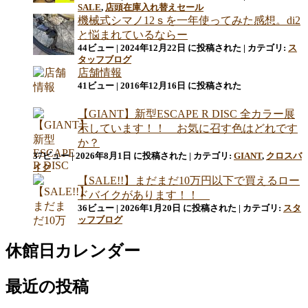
SALE
,
店頭在庫入れ替えセール
機械式シマノ12ｓを一年使ってみた感想。di2
と悩まれているならー
44ビュー
|
2024年12月22日 に投稿された
|
カテゴリ:
ス
タッフブログ
店舗情報
41ビュー
|
2016年12月16日 に投稿された
【GIANT】新型ESCAPE R DISC 全カラー展
示しています！！ お気に召す色はどれです
か？
37ビュー
|
2026年8月1日 に投稿された
|
カテゴリ:
GIANT
,
クロスバ
イク
【SALE!!】まだまだ10万円以下で買えるロー
ドバイクがあります！！
36ビュー
|
2026年1月20日 に投稿された
|
カテゴリ:
スタ
ッフブログ
休館日カレンダー
最近の投稿