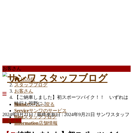
お客さん
HOME
スタッフブログ
お客さん
【ご納車しました】初スポーツバイク！！ いずれは
輪行も視野に！
Home
ホームへ戻る
Service
サンワのサービス
2024年9月21日
/ 最終更新日 :
2024年9月21日
サンワスタッフ
Blog
スタッフブログ
お客さん
Information
店舗情報