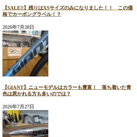
【SALE!!】残りはXSサイズのみになりました！！ この価
格でカーボングラベル！？
2026年7月28日
【GIANT】ニューモデルはカラーも豊富！ 落ち着いた青
色は惹かれる方も多いのでは？
2026年7月27日