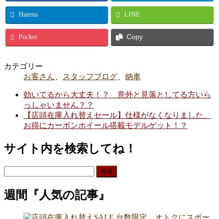
Hatena
LINE
Pocket
Copy
カテゴリー
お客さん
、
スタッフブログ
、
納車
効いてるから大丈夫！？ 意外と見落としてる方いら
っしゃいません？？
【店頭在庫入れ替えセール】仕様がなくなりました、
お得にカーボンホイール搭載モデルゲット！？
サイト内を検索してね！
検
索:
週間『人気の記事』