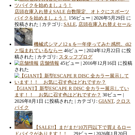
店頭在庫入れ替えSALE 台数限定、オトクにスポーツ
バイクを始めましょう！
156ビュー
|
2026年5月29日 に
投稿された
|
カテゴリ:
SALE
,
店頭在庫入れ替えセール
機械式シマノ12ｓを一年使ってみた感想。di2
と悩まれているならー
46ビュー
|
2024年12月22日 に投
稿された
|
カテゴリ:
スタッフブログ
店舗情報
45ビュー
|
2016年12月16日 に投稿
された
【GIANT】新型ESCAPE R DISC 全カラー展示してい
ます！！ お気に召す色はどれですか？
30ビュー
|
2026年8月1日 に投稿された
|
カテゴリ:
GIANT
,
クロス
バイク
【SALE!!】まだまだ10万円以下で買えるロー
ドバイクがあります！！
29ビュー
|
2026年1月20日