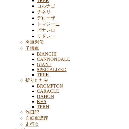
TREK
コルナゴ
チネリ
デローザ
トマジーニ
ピナレロ
リドレー
名車列伝
子供車
BIANCHI
CANNONDALE
GIANT
SPECIALIZED
TREK
折りたたみ
BROMPTON
CARACLE
DAHON
KHS
TERN
旅日記
自転車講座
走行会