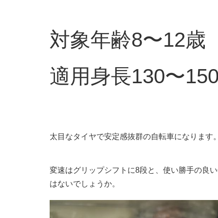
対象年齢8〜12歳
適用身長130〜150
太目なタイヤで安定感抜群の自転車になります
変速はグリップシフトに8段と、使い勝手の良
はないでしょうか。