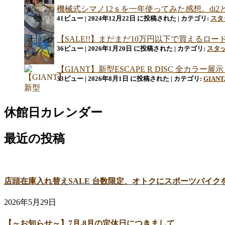
機械式シマノ12ｓを一年使ってみた感想。di
41ビュー
|
2024年12月22日 に投稿された
|
カテゴリ:
スタ
【SALE!!】まだまだ10万円以下で買える
36ビュー
|
2026年1月20日 に投稿された
|
カテゴリ:
スタ
【GIANT】新型ESCAPE R DISC 全カ
33ビュー
|
2026年8月1日 に投稿された
|
カテゴリ:
GIANT
休館日カレンダー
最近の投稿
店頭在庫入れ替えSALE 台数限定、オトクにスポーツバイク
2026年5月29日
【～お知らせ～】7月,8月の定休日につきまして