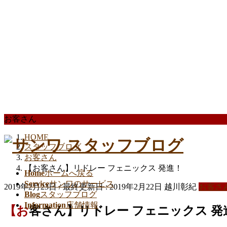
お客さん
HOME
スタッフブログ
お客さん
【お客さん】リドレー フェニックス 発進！
Home
ホームへ戻る
Service
サンワのサービス
2019年2月23日
/ 最終更新日 :
2019年2月22日
越川彰紀
お客さ
Blog
スタッフブログ
Information
店舗情報
【お客さん】リドレー フェニックス 発