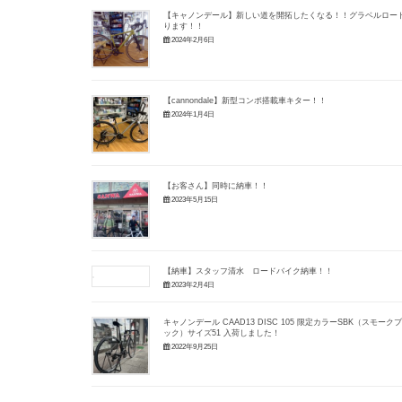
【キャノンデール】新しい道を開拓したくなる！！グラベルロー
ります！！
2024年2月6日
【cannondale】新型コンポ搭載車キター！！
2024年1月4日
【お客さん】同時に納車！！
2023年5月15日
【納車】スタッフ清水 ロードバイク納車！！
2023年2月4日
キャノンデール CAAD13 DISC 105 限定カラーSBK（スモーク
ック）サイズ51 入荷しました！
2022年9月25日