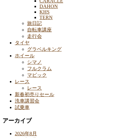
CARACLE
DAHON
KHS
TERN
旅日記
自転車講座
走行会
タイヤ
グラベルキング
ホイール
シマノ
フルクラム
マビック
レース
レース
新春初売りセール
洗車講習会
試乗車
アーカイブ
2026年8月