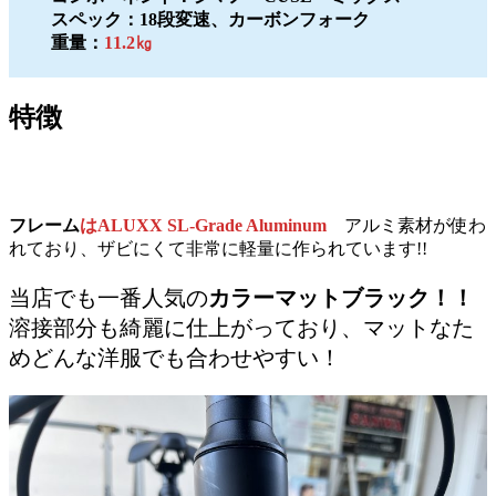
スペック：18段変速、カーボンフォーク
重量：
11.2㎏
特徴
フレーム
はALUXX SL-Grade Aluminum
アルミ素材が使わ
れており、ザビにくて非常に軽量に作られています!!
当店でも一番人気の
カラーマットブラック！！
溶接部分も綺麗に仕上がっており、マットなた
めどんな洋服でも合わせやすい！