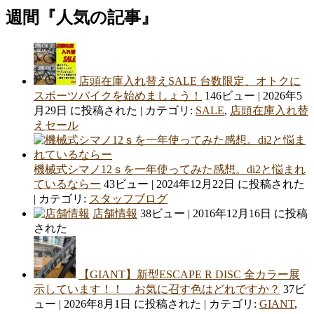
週間『人気の記事』
店頭在庫入れ替えSALE 台数限定、オトクに
スポーツバイクを始めましょう！
146ビュー
|
2026年5
月29日 に投稿された
|
カテゴリ:
SALE
,
店頭在庫入れ替
えセール
機械式シマノ12ｓを一年使ってみた感想。di2と悩まれ
ているならー
43ビュー
|
2024年12月22日 に投稿された
|
カテゴリ:
スタッフブログ
店舗情報
38ビュー
|
2016年12月16日 に投稿
された
【GIANT】新型ESCAPE R DISC 全カラー展
示しています！！ お気に召す色はどれですか？
37ビ
ュー
|
2026年8月1日 に投稿された
|
カテゴリ:
GIANT
,