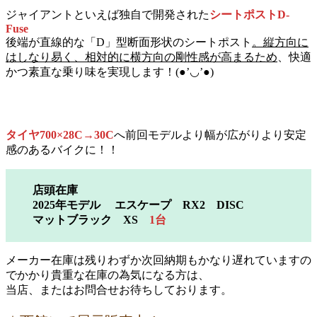
ジャイアントといえば独自で開発された
シートポストD-
Fuse
後端が直線的な「D」型断面形状のシートポスト
。縦方向に
はしなり易く、相対的に横方向の剛性感が高まるため
、快適
かつ素直な乗り味を実現します！(●’◡’●)
タイヤ700×28C→30C
へ前回モデルより幅が広がりより安定
感のあるバイクに！！
店頭在庫
2025年モデル エスケープ RX2 DISC
マットブラック XS
1台
メーカー在庫は残りわずか次回納期もかなり遅れていますの
でかかり貴重な在庫の為気になる方は、
当店、またはお問合せお待ちしております。