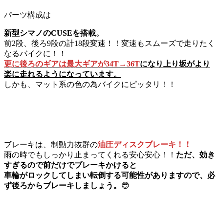
パーツ構成は
新型シマノのCUSEを搭載。
前2段、後ろ9段の計18段変速！！変速もスムーズで走りたく
なるバイクに！！
更に後ろのギアは最大ギアが34T→36T
になり上り坂がより
楽に走れるようになっています。
しかも、マット系の色の為バイクにピッタリ！！
ブレーキは、制動力抜群の
油圧ディスクブレーキ！！
雨の時でもしっかり止まってくれる安心安心！！
ただ、効き
すぎるので前だけでブレーキかけると
車輪がロックしてしまい転倒する可能性がありますので、必
ず後ろからブレーキしましょう。
😎