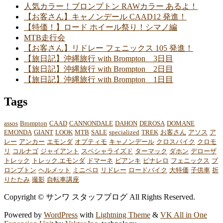
人気カラー！ブロンプトン RAWカラー あるよ！
【お客さん】キャノンデール CAAD12 発進！
【特価！】ロード ホイール祭り！シマノ編
MTB走行会
【お客さん】リドレー フェニックス 105 発進！
【旅日記】沖縄旅行 with Brompton 3日目
【旅日記】沖縄旅行 with Brompton 2日目
【旅日記】沖縄旅行 with Brompton 1日目
Tags
assos
Brompton
CAAD
CANNONDALE
DAHON
DEROSA
DOMANE
EMONDA
GIANT
LOOK
MTB
SALE
specialized
TREK
お客さん
アソス
ア
レー
アンカー
エモンダ
オプティモ
キャノンデール
クロスバイク
クロモ
リ
コルナゴ
ジャイアント
スペシャライズド
ターマック
ダホン
デローザ
トレック
トレック.エモンダ
ドマーネ
ビアンキ
ピナレロ
フェニックス
ブ
ロンプトン
ヘルメット
ミニベロ
リドレー
ロードバイク
大特価
子供車
折
りたたみ
撮影
自転車講座
Copyright © サンワ スタッフブログ All Rights Reserved.
Powered by
WordPress
with
Lightning Theme
&
VK All in One