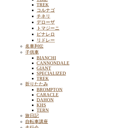
TREK
コルナゴ
チネリ
デローザ
トマジーニ
ピナレロ
リドレー
名車列伝
子供車
BIANCHI
CANNONDALE
GIANT
SPECIALIZED
TREK
折りたたみ
BROMPTON
CARACLE
DAHON
KHS
TERN
旅日記
自転車講座
走行会