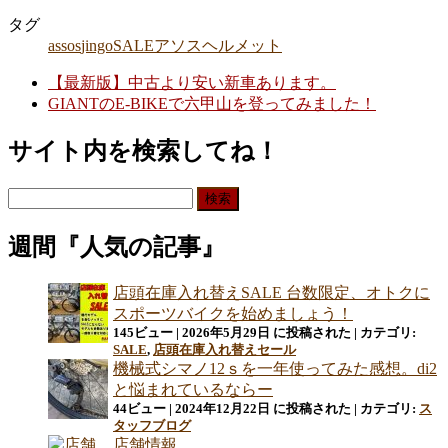
タグ
assos
jingo
SALE
アソス
ヘルメット
【最新版】中古より安い新車あります。
GIANTのE-BIKEで六甲山を登ってみました！
サイト内を検索してね！
検
索:
週間『人気の記事』
店頭在庫入れ替えSALE 台数限定、オトクに
スポーツバイクを始めましょう！
145ビュー
|
2026年5月29日 に投稿された
|
カテゴリ:
SALE
,
店頭在庫入れ替えセール
機械式シマノ12ｓを一年使ってみた感想。di2
と悩まれているならー
44ビュー
|
2024年12月22日 に投稿された
|
カテゴリ:
ス
タッフブログ
店舗情報