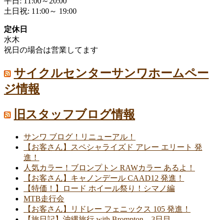
平日: 11:00～20:00
土日祝: 11:00～ 19:00
定休日
水木
祝日の場合は営業してます
サイクルセンターサンワホームペー
ジ情報
旧スタッフブログ情報
サンワ ブログ！リニューアル！
【お客さん】スペシャライズド アレー エリート 発
進！
人気カラー！ブロンプトン RAWカラー あるよ！
【お客さん】キャノンデール CAAD12 発進！
【特価！】ロード ホイール祭り！シマノ編
MTB走行会
【お客さん】リドレー フェニックス 105 発進！
【旅日記】沖縄旅行 with Brompton 3日目