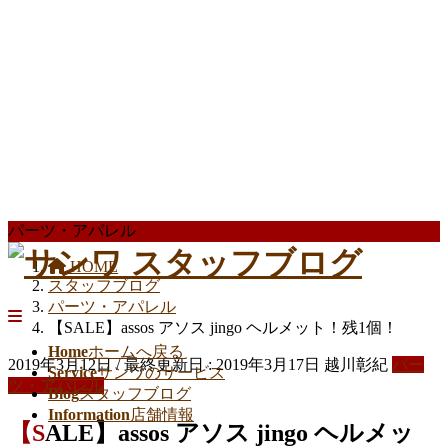
パーツ・アパレル
HOME
スタッフブログ
パーツ・アパレル
【SALE】assos アソス jingo ヘルメット！残1個！
Home
ホームへ戻る
2019年3月12日
/ 最終更新日 :
2019年3月17日
越川彰紀
パー
Service
サンワのサービス
ツ・アパレル
Blog
スタッフブログ
Information
店舗情報
【SALE】assos アソス jingo ヘルメッ