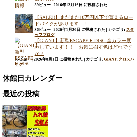
39ビュー
|
2016年12月16日 に投稿された
【SALE!!】まだまだ10万円以下で買えるロー
ドバイクがあります！！
36ビュー
|
2026年1月20日 に投稿された
|
カテゴリ:
スタ
ッフブログ
【GIANT】新型ESCAPE R DISC 全カラー展
示しています！！ お気に召す色はどれです
か？
35ビュー
|
2026年8月1日 に投稿された
|
カテゴリ:
GIANT
,
クロスバ
イク
休館日カレンダー
最近の投稿