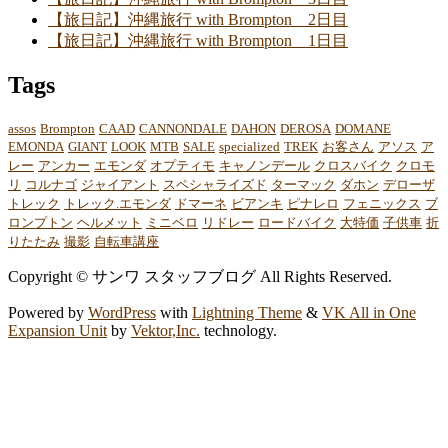
【旅日記】沖縄旅行 with Brompton 2日目
【旅日記】沖縄旅行 with Brompton 1日目
Tags
assos
Brompton
CAAD
CANNONDALE
DAHON
DEROSA
DOMANE
EMONDA
GIANT
LOOK
MTB
SALE
specialized
TREK
お客さん
アソス
ア
レー
アンカー
エモンダ
オプティモ
キャノンデール
クロスバイク
クロモ
リ
コルナゴ
ジャイアント
スペシャライズド
ターマック
ダホン
デローザ
トレック
トレック.エモンダ
ドマーネ
ビアンキ
ピナレロ
フェニックス
ブ
ロンプトン
ヘルメット
ミニベロ
リドレー
ロードバイク
大特価
子供車
折
りたたみ
撮影
自転車講座
Copyright © サンワ スタッフブログ All Rights Reserved.
Powered by
WordPress
with
Lightning Theme
&
VK All in One
Expansion Unit
by
Vektor,Inc.
technology.