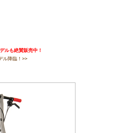
モデルも絶賛販売中！
デル降臨！>>