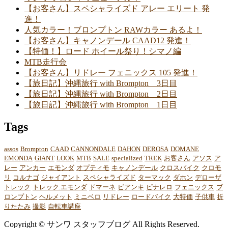
【お客さん】スペシャライズド アレー エリート 発
進！
人気カラー！ブロンプトン RAWカラー あるよ！
【お客さん】キャノンデール CAAD12 発進！
【特価！】ロード ホイール祭り！シマノ編
MTB走行会
【お客さん】リドレー フェニックス 105 発進！
【旅日記】沖縄旅行 with Brompton 3日目
【旅日記】沖縄旅行 with Brompton 2日目
【旅日記】沖縄旅行 with Brompton 1日目
Tags
assos
Brompton
CAAD
CANNONDALE
DAHON
DEROSA
DOMANE
EMONDA
GIANT
LOOK
MTB
SALE
specialized
TREK
お客さん
アソス
ア
レー
アンカー
エモンダ
オプティモ
キャノンデール
クロスバイク
クロモ
リ
コルナゴ
ジャイアント
スペシャライズド
ターマック
ダホン
デローザ
トレック
トレック.エモンダ
ドマーネ
ビアンキ
ピナレロ
フェニックス
ブ
ロンプトン
ヘルメット
ミニベロ
リドレー
ロードバイク
大特価
子供車
折
りたたみ
撮影
自転車講座
Copyright © サンワ スタッフブログ All Rights Reserved.