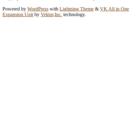
Powered by
WordPress
with
Lightning Theme
&
VK All in One
Expansion Unit
by
Vektor,Inc.
technology.