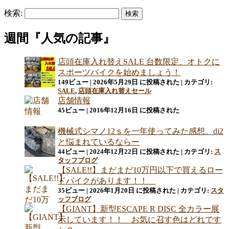
検索:
週間『人気の記事』
店頭在庫入れ替えSALE 台数限定、オトクに
スポーツバイクを始めましょう！
149ビュー
|
2026年5月29日 に投稿された
|
カテゴリ:
SALE
,
店頭在庫入れ替えセール
店舗情報
45ビュー
|
2016年12月16日 に投稿された
機械式シマノ12ｓを一年使ってみた感想。di2
と悩まれているならー
44ビュー
|
2024年12月22日 に投稿された
|
カテゴリ:
ス
タッフブログ
【SALE!!】まだまだ10万円以下で買えるロー
ドバイクがあります！！
35ビュー
|
2026年1月20日 に投稿された
|
カテゴリ:
スタ
ッフブログ
【GIANT】新型ESCAPE R DISC 全カラー展
示しています！！ お気に召す色はどれです