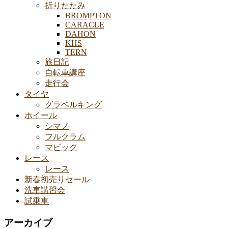
折りたたみ
BROMPTON
CARACLE
DAHON
KHS
TERN
旅日記
自転車講座
走行会
タイヤ
グラベルキング
ホイール
シマノ
フルクラム
マビック
レース
レース
新春初売りセール
洗車講習会
試乗車
アーカイブ