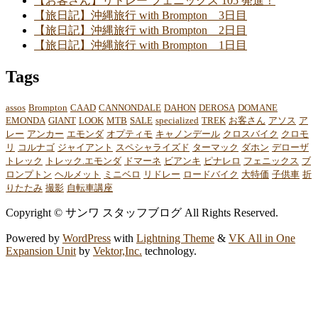
【お客さん】リドレー フェニックス 105 発進！
【旅日記】沖縄旅行 with Brompton 3日目
【旅日記】沖縄旅行 with Brompton 2日目
【旅日記】沖縄旅行 with Brompton 1日目
Tags
assos
Brompton
CAAD
CANNONDALE
DAHON
DEROSA
DOMANE
EMONDA
GIANT
LOOK
MTB
SALE
specialized
TREK
お客さん
アソス
ア
レー
アンカー
エモンダ
オプティモ
キャノンデール
クロスバイク
クロモ
リ
コルナゴ
ジャイアント
スペシャライズド
ターマック
ダホン
デローザ
トレック
トレック.エモンダ
ドマーネ
ビアンキ
ピナレロ
フェニックス
ブ
ロンプトン
ヘルメット
ミニベロ
リドレー
ロードバイク
大特価
子供車
折
りたたみ
撮影
自転車講座
Copyright © サンワ スタッフブログ All Rights Reserved.
Powered by
WordPress
with
Lightning Theme
&
VK All in One
Expansion Unit
by
Vektor,Inc.
technology.