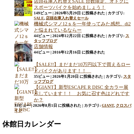
店頭在庫入れ替えSALE 台数限定、オトクに
スポーツバイクを始めましょう！
149ビュー
|
2026年5月29日 に投稿された
|
カテゴリ:
SALE
,
店頭在庫入れ替えセール
機械式シマノ12ｓを一年使ってみた感想。di2
と悩まれているならー
44ビュー
|
2024年12月22日 に投稿された
|
カテゴリ:
ス
タッフブログ
店舗情報
44ビュー
|
2016年12月16日 に投稿された
【SALE!!】まだまだ10万円以下で買えるロー
ドバイクがあります！！
35ビュー
|
2026年1月20日 に投稿された
|
カテゴリ:
スタ
ッフブログ
【GIANT】新型ESCAPE R DISC 全カラー展
示しています！！ お気に召す色はどれです
か？
33ビュー
|
2026年8月1日 に投稿された
|
カテゴリ:
GIANT
,
クロスバ
イク
休館日カレンダー