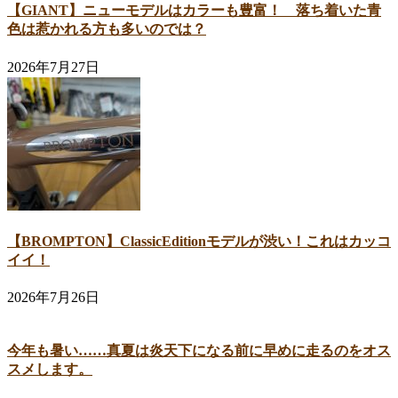
【GIANT】ニューモデルはカラーも豊富！ 落ち着いた青
色は惹かれる方も多いのでは？
2026年7月27日
【BROMPTON】ClassicEditionモデルが渋い！これはカッコ
イイ！
2026年7月26日
今年も暑い……真夏は炎天下になる前に早めに走るのをオス
スメします。