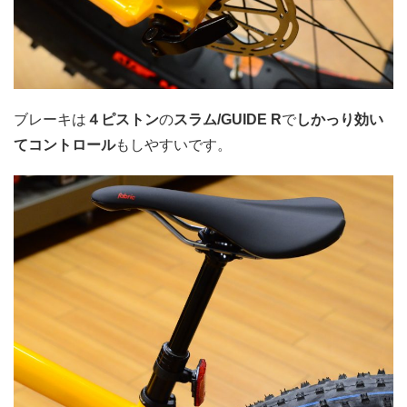
ブレーキは
４ピストン
の
スラム/GUIDE R
で
しかっり効い
てコントロール
もしやすいです。