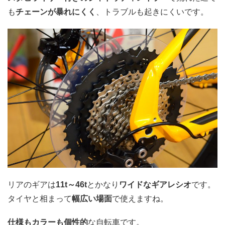
も
チェーンが暴れにくく
、トラブルも起きにくいです。
リアのギアは
11t～46t
とかなり
ワイドなギアレシオ
です。
タイヤと相まって
幅広い場面
で使えますね。
仕様もカラーも個性的
な自転車です。