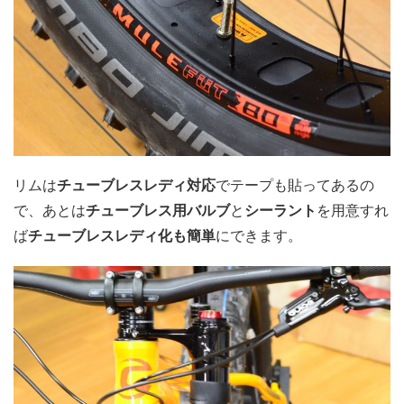
リムは
チューブレスレディ対応
でテープも貼ってあるの
で、あとは
チューブレス用バルブ
と
シーラント
を用意すれ
ば
チューブレスレディ化も簡単
にできます。