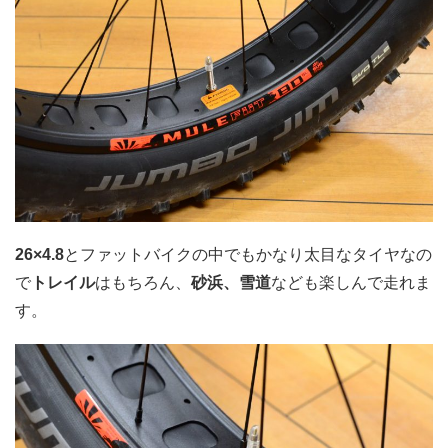
26×4.8
とファットバイクの中でもかなり太目なタイヤなの
で
トレイル
はもちろん、
砂浜、雪道
なども楽しんで走れま
す。