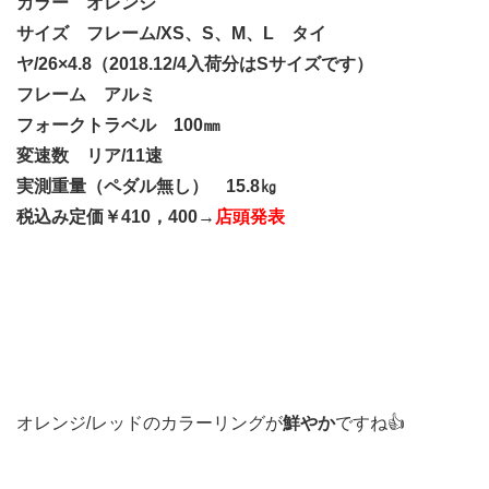
カラー オレンジ
サイズ フレーム/XS、S、M、L タイ
ヤ/26×4.8
（2018.12/4入荷分はSサイズです
）
フレーム アルミ
フォークトラベル 100㎜
変速数 リア/11速
実測重量（ペダル無し） 15.8㎏
税込み定価￥410，400→
店頭発表
オレンジ/レッドのカラーリングが
鮮やか
ですね👍