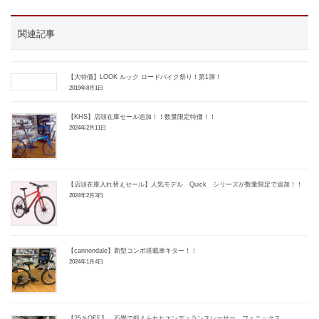
関連記事
【大特価】LOOK ルック ロードバイク祭り！第1弾！
2019年8月1日
【KHS】店頭在庫セール追加！！数量限定特価！！
2024年2月11日
【店頭在庫入れ替えセール】人気モデル Quick シリーズが数量限定で追加！！
2024年2月3日
【cannondale】新型コンポ搭載車キター！！
2024年1月4日
【25％OFF】 石畳で鍛えられたエンデュランスレーサー フェニックス