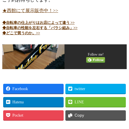
★西館にて展示販売中！>>
◆自転車の仕上がりはお店によって違う >>
◆自転車の性能を左右する「バラシ組み」>>
◆どこで買うのか。>>
Follow me!
Facebook
twitter
Hatena
LINE
Pocket
Copy