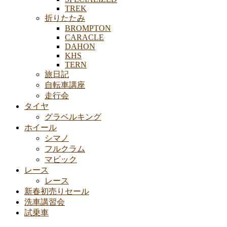
TREK
折りたたみ
BROMPTON
CARACLE
DAHON
KHS
TERN
旅日記
自転車講座
走行会
タイヤ
グラベルキング
ホイール
シマノ
フルクラム
マビック
レース
レース
新春初売りセール
洗車講習会
試乗車