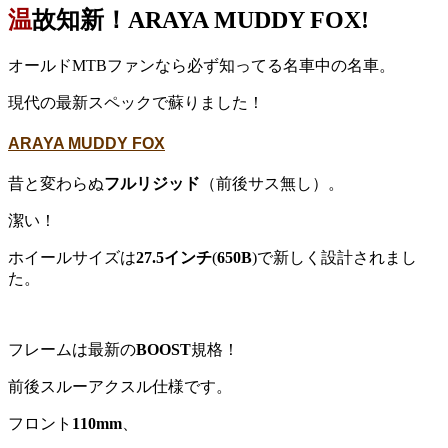
温故知新！ARAYA MUDDY FOX!
オールドMTBファンなら必ず知ってる名車中の名車。
現代の最新スペックで蘇りました！
ARAYA MUDDY FOX
昔と変わらぬ
フルリジッド
（前後サス無し）。
潔い！
ホイールサイズは
27.5インチ
(
650B
)で新しく設計されまし
た。
フレームは最新の
BOOST
規格！
前後スルーアクスル仕様です。
フロント
110mm
、