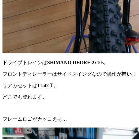
ドライブトレインは
SHIMANO DEORE 2x10s
。
フロントディレーラーはサイドスイングなので操作が
軽い
！
リアカセットは
11-42Ｔ
。
どこでも登れます。
フレームロゴがカッコえぇ…