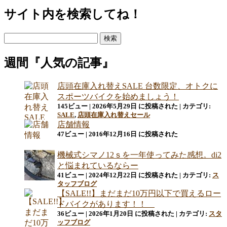
サイト内を検索してね！
検
索:
週間『人気の記事』
店頭在庫入れ替えSALE 台数限定、オトクに
スポーツバイクを始めましょう！
145ビュー
|
2026年5月29日 に投稿された
|
カテゴリ:
SALE
,
店頭在庫入れ替えセール
店舗情報
47ビュー
|
2016年12月16日 に投稿された
機械式シマノ12ｓを一年使ってみた感想。di2
と悩まれているならー
41ビュー
|
2024年12月22日 に投稿された
|
カテゴリ:
ス
タッフブログ
【SALE!!】まだまだ10万円以下で買えるロー
ドバイクがあります！！
36ビュー
|
2026年1月20日 に投稿された
|
カテゴリ:
スタ
ッフブログ